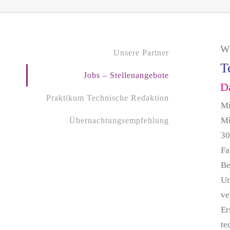
Wi
Unsere Partner
T
Jobs – Stellenangebote
Da
Praktikum Technische Redaktion
Mi
Mi
Übernachtungsempfehlung
30
Fa
Be
Un
ve
Er
te