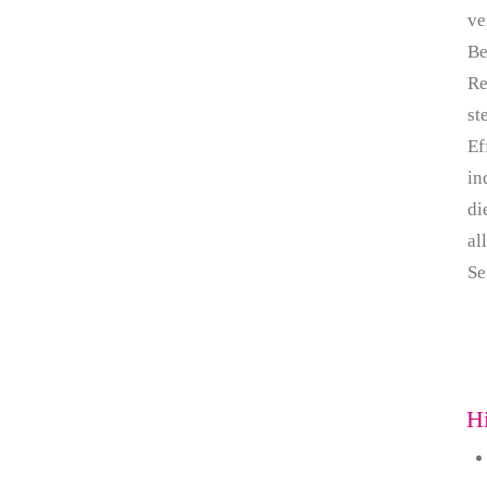
ve
Be
Re
st
Ef
in
di
al
Se
Hi