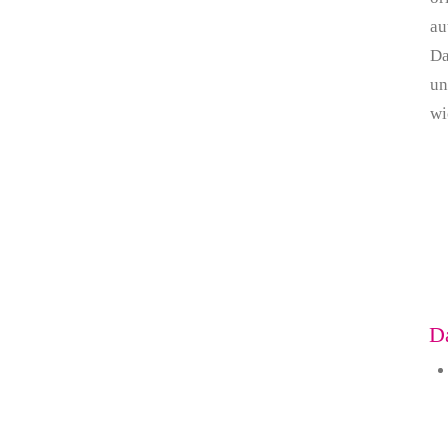
au
Da
un
wi
Da