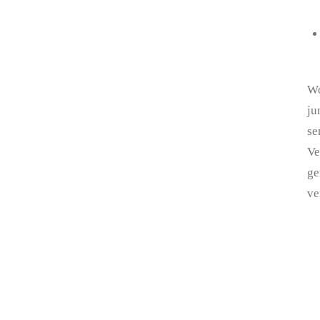
Wo
ju
se
Ve
ge
ve