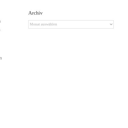
Archiv
s
Archiv
n
n