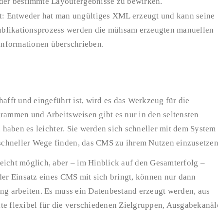
der bestimmte Layoutergebnisse zu bewirken.
it: Entweder hat man ungültiges XML erzeugt und kann seine
Publikationsprozess werden die mühsam erzeugten manuellen
nformationen überschrieben.
afft und eingeführt ist, wird es das Werkzeug für die
grammen und Arbeitsweisen gibt es nur in den seltensten
, haben es leichter. Sie werden sich schneller mit dem System
schneller Wege finden, das CMS zu ihrem Nutzen einzusetzen
eicht möglich, aber – im Hinblick auf den Gesamterfolg –
der Einsatz eines CMS mit sich bringt, können nur dann
ung arbeiten. Es muss ein Datenbestand erzeugt werden, aus
te flexibel für die verschiedenen Zielgruppen, Ausgabekanäl