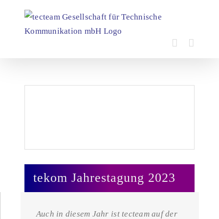
Zum
Inhalt
springen
Zeige
grösseres
Bild
tekom Jahrestagung 2023
Auch in diesem Jahr ist tecteam auf der