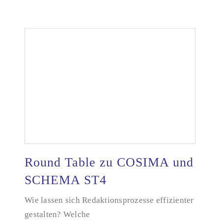
Round Table zu COSIMA und
SCHEMA ST4
Wie lassen sich Redaktionsprozesse effizienter
Round Table zu COSIMA und SCHEMA ST4
gestalten? Welche