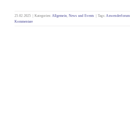
25.02.2025
|
Kategorien:
Allgemein
,
News und Events
|
Tags:
Anwenderforum
Round Table zu COSIMA und SCHEMA ST4
Kommentare