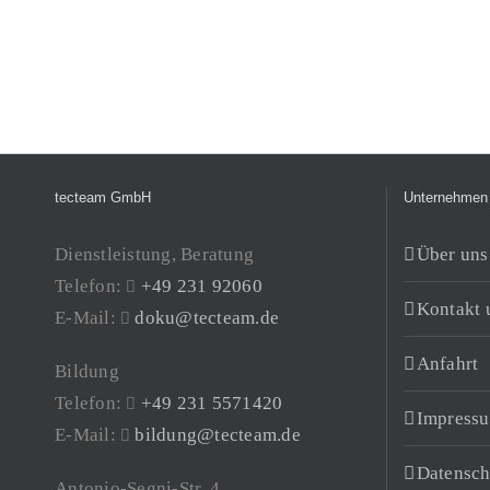
tecteam GmbH
Unternehmen
Dienstleistung, Beratung
Über uns
Telefon:
+49 231 92060
Kontakt 
E-Mail:
doku@tecteam.de
Anfahrt
Bildung
Telefon:
+49 231 5571420
Impress
E-Mail:
bildung@tecteam.de
Datensch
Antonio-Segni-Str. 4