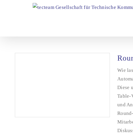
Zum
Inhalt
springen
Rou
Wie las
Automa
Diese 
Table-
und An
Round-
Mitarbe
Diskuss