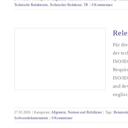
Technische Redakteurin
,
Technischer Redakteur
,
TR
|
0 Kommentare
Ein Beruf mit vielen Namen
Rele
Für di
der te
ISO/IE
Require
ISO/IE
and de
englisc
27.03.2026
|
Kategorien:
Allgemein
,
Normen und Richtlinien
|
Tags:
Benutzeri
Softwaredokumentation
|
0 Kommentare
Relevante Normen für die Software-Doku