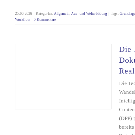
25.06.2026
|
Kategorien:
Allgemein
,
Aus- und Weiterbildung
|
Tags:
Grundlag
Seminar: Künstliche Intelligenz (KI) für die
Workflow
|
0 Kommentare
Technische Redaktion
Die 
Doku
Real
Die Te
Wandel
Intelli
Conten
(DPP) p
bereits