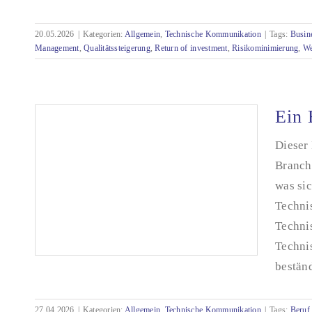
Technische Dokumentation sichtbar machen:
20.05.2026
|
Kategorien:
Allgemein
,
Technische Kommunikation
|
Tags:
Busin
Argumente, die Ihr Management überzeugen
Management
,
Qualitätssteigerung
,
Return of investment
,
Risikominimierung
,
We
Ein 
Dieser 
Branch
was si
Techni
Techni
Techni
beständ
27.04.2026
|
Kategorien:
Allgemein
,
Technische Kommunikation
|
Tags:
Beruf