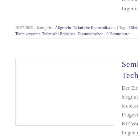
Ingenie
Effiziente Zusammenarbeit mit der
Technischen Redaktion
28.07.2026
|
Kategorien:
Allgemein
,
Technische Kommunikation
|
Tags:
Effizi
Technikexperten
,
Technische Redaktion
,
Zusammenarbeit
|
0 Kommentare
Semi
Tech
Der Ein
birgt a
tectea
Frages
KI? Wa
liegen 