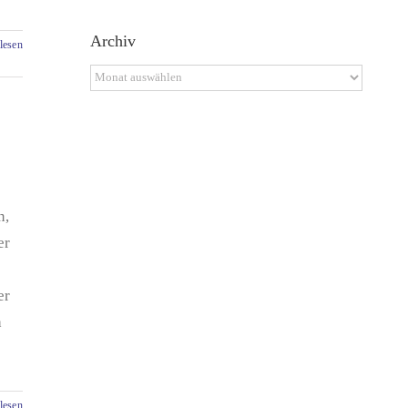
Archiv
lesen
Archiv
n,
er
er
h
lesen