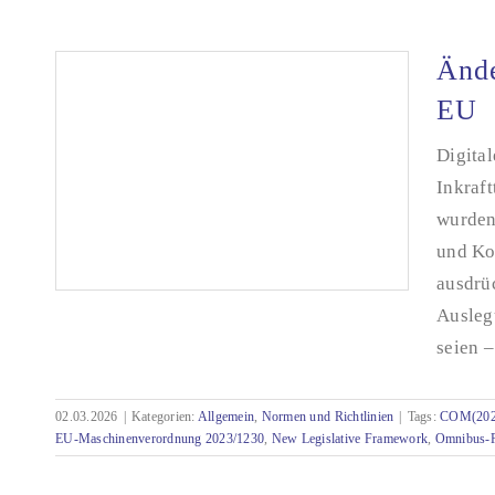
Ände
EU
Digital
Inkraf
wurden 
und Ko
ausdrü
Ausleg
seien –
Änderungen der Publikationspflichten in der
02.03.2026
|
Kategorien:
Allgemein
,
Normen und Richtlinien
|
Tags:
COM(202
EU
EU-Maschinenverordnung 2023/1230
,
New Legislative Framework
,
Omnibus-P