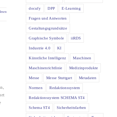
docufy
DPP
E-Learning
lesen
Fragen und Antworten
Gestaltungsgrundsätze
Graphische Symbole
iiRDS
Industrie 4.0
KI
Künstliche Intelligenz
Maschinen
Maschinenrichtlinie
Medizinprodukte
Messe
Messe Stuttgart
Metadaten
en,
Normen
Redaktionssystem
ort
Redaktionssystem SCHEMA ST4
e
Schema ST4
Sicherheitsfarben