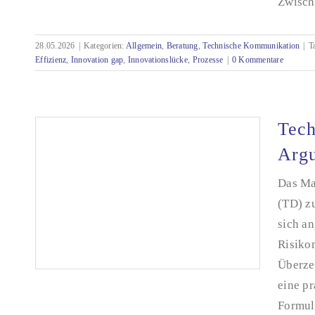
Zwische
Die Innovation Gap in der Technischen
Dokumentation: Wenn Fortschritt und Realität
auseinanderdriften
28.05.2026
|
Kategorien:
Allgemein
,
Beratung
,
Technische Kommunikation
|
T
Effizienz
,
Innovation gap
,
Innovationslücke
,
Prozesse
|
0 Kommentare
Tech
Argu
Das Ma
(TD) zu
sich an
Risiko
Überzeu
eine p
Formuli