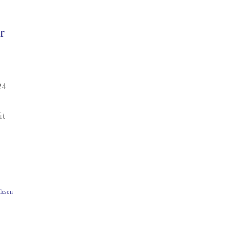
r
24
it
lesen