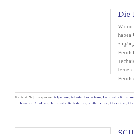
Die 
Warum 
haben 
zugäng
Berufs
Techni
lernen 
Berufse
05.02.2026
|
Kategorien:
Allgemein
,
Arbeiten bei tecteam
,
Technische Kommuni
Technischer Redakteur
,
Technische Redakteurin
,
Textbausteine
,
Übersetzer
,
Über
Die Brücke zwischen Sprache und Technik
SCH