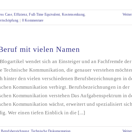
ess Case
,
Effizienz
,
Full-Time Equivalent
,
Kostensenkung
,
Weiter
rtschöpfung
|
0 Kommentare
Beruf mit vielen Namen
Blogartikel wendet sich an Einsteiger und an Fachfremde der
e Technische Kommunikation, die genauer verstehen möchte
ch hinter den vielen verschiedenen Berufsbezeichnungen in d
schen Kommunikation verbirgt. Berufsbezeichnungen in der
schen Kommunikation verstehen Das Aufgabenspektrum in d
schen Kommunikation wächst, erweitert und spezialisiert sic
ig. Wer einen tiefen Einblick in die [...]
,
Berufsbezeichnung
,
Technische Dokumentation
,
Weiter