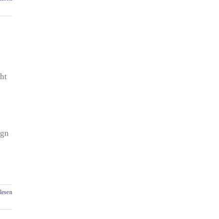
ht
ign
n
lesen