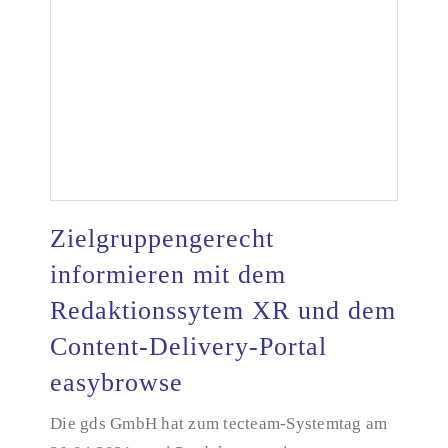
Zielgruppengerecht
informieren mit dem
Zielgruppengerecht informieren mit dem
Redaktionssytem XR und dem
Redaktionssytem XR und dem Content-Delivery-
Content-Delivery-Portal
Portal easybrowse
easybrowse
Die gds GmbH hat zum tecteam-Systemtag am