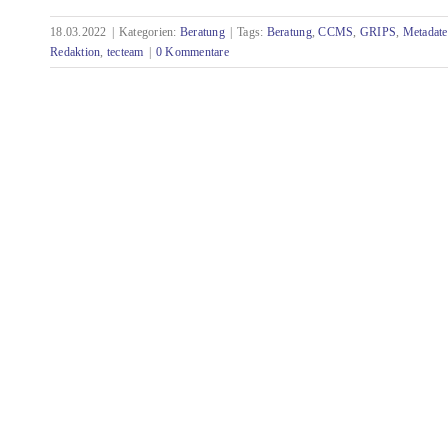
18.03.2022
|
Kategorien:
Beratung
|
Tags:
Beratung
,
CCMS
,
GRIPS
,
Metadat
Semantik: Eine Grundlage für vernetztes
Redaktion
,
tecteam
|
0 Kommentare
Wissen