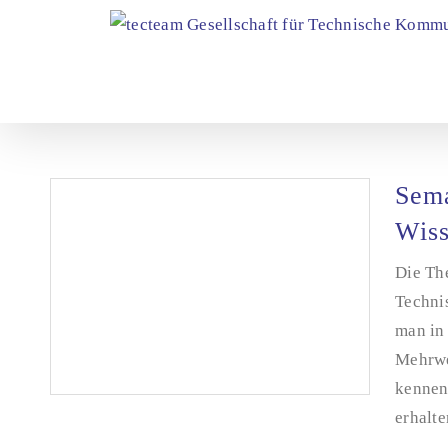
Zum
Inhalt
springen
Sema
Wis
Die Th
Techni
man in
Mehrwe
kennen 
erhalte