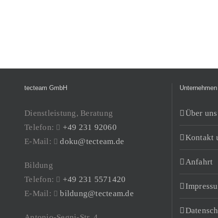
tecteam GmbH
Unternehmen
Dienstleistung, Beratung
Über uns
Telefon:
+49 231 92060
Kontakt 
E-Mail:
doku@tecteam.de
Anfahrt
Bildung
Telefon:
+49 231 5571420
Impress
E-Mail:
bildung@tecteam.de
Datensch
Antonio-Segni-Str. 4