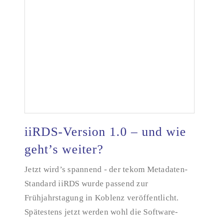
iiRDS-Version 1.0 – und wie
geht’s weiter?
Jetzt wird’s spannend - der tekom Metadaten-
iiRDS-Version 1.0 – und wie geht’s weiter?
Standard iiRDS wurde passend zur
Frühjahrstagung in Koblenz veröffentlicht.
Spätestens jetzt werden wohl die Software-