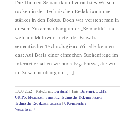
Die Themen Semantik und vernetztes Wissen
Semantik: Eine Grundlage für vernetztes Wissen
rücken in der Technischen Redaktion immer
stärker in den Fokus. Doch was versteht man in
diesem Zusammenhang unter „Semantik“ und
welchen Mehrwert bietet der Einsatz
semantischer Technologien? Wir alle kennen
das: Auf Basis einer einfachen Suchanfrage im
Internet erhalten wir auch Ergebnisse, die wir
im Zusammenhang mit [...]
18.03.2022
|
Kategorien:
Beratung
|
Tags:
Beratung
,
CCMS
,
GRIPS
,
Metadaten
,
Semantik
,
Technische Dokumentation
,
Technische Redaktion
,
tecteam
|
0 Kommentare
Weiterlesen