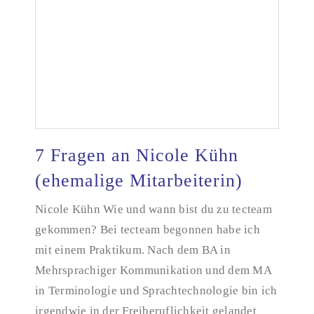
7 Fragen an Nicole Kühn
(ehemalige Mitarbeiterin)
Nicole Kühn Wie und wann bist du zu tecteam
7 Fragen an Nicole Kühn (ehemalige Mitarbeiterin)
gekommen? Bei tecteam begonnen habe ich
mit einem Praktikum. Nach dem BA in
Mehrsprachiger Kommunikation und dem MA
in Terminologie und Sprachtechnologie bin ich
irgendwie in der Freiberuflichkeit gelandet