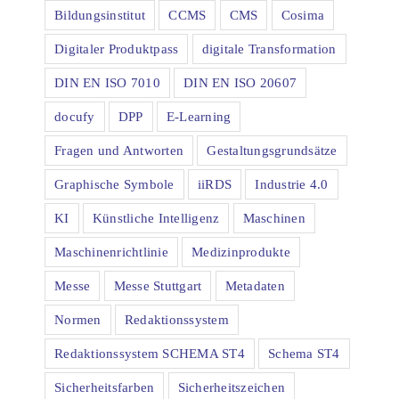
Bildungsinstitut
CCMS
CMS
Cosima
Digitaler Produktpass
digitale Transformation
DIN EN ISO 7010
DIN EN ISO 20607
docufy
DPP
E-Learning
Fragen und Antworten
Gestaltungsgrundsätze
Graphische Symbole
iiRDS
Industrie 4.0
KI
Künstliche Intelligenz
Maschinen
Maschinenrichtlinie
Medizinprodukte
Messe
Messe Stuttgart
Metadaten
Normen
Redaktionssystem
Redaktionssystem SCHEMA ST4
Schema ST4
Sicherheitsfarben
Sicherheitszeichen