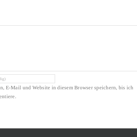
Technischen
Kompetenz der
Redaktion
Informationsvermittlung
und Vernetzung
der Informationen
, E-Mail und Website in diesem Browser speichern, bis ich
ntiere.