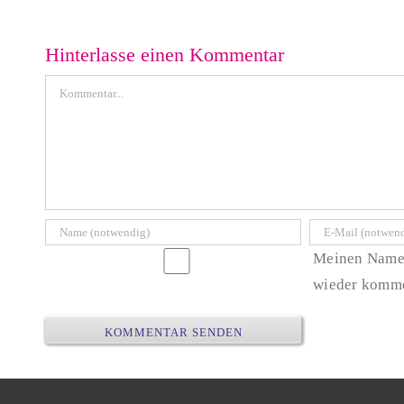
zwischen Sprache
und Technik
Wie erkläre ich es
der KI? – Prompt
Hinterlasse einen Kommentar
Engineering für
eine Excel-
Kommentar
Programmierung
Meinen Namen
wieder komme