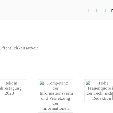
Facebook
LinkedI
Xin
ffentlichkeitsarbeit
tekom
Hohe Frauenquo
hrestagung 2023
in der