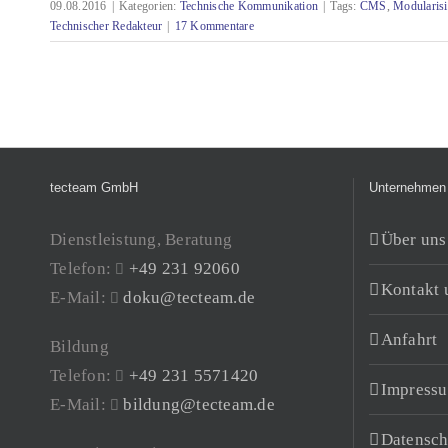
09.08.2016
|
Kategorien:
Technische Kommunikation
|
Tags:
CMS
,
Modularis
Technischer Redakteur
|
17 Kommentare
Redaktionssysteme für kleinere Redaktionen
tecteam GmbH
Unternehmen
Dienstleistung, Beratung
Über uns
Telefon:
+49 231 92060
Kontakt 
E-Mail:
doku@tecteam.de
Anfahrt
Bildung
Telefon:
+49 231 5571420
Impress
E-Mail:
bildung@tecteam.de
Datensch