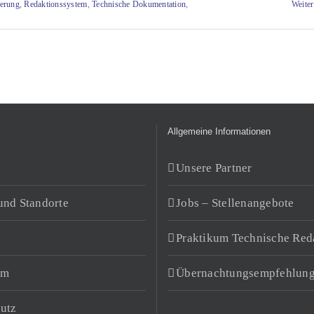
ierung
,
Redaktionssystem
,
Technische Dokumentation
,
Weiter
Allgemeine Informationen
Unsere Partner
und Standorte
Jobs – Stellenangebote
Praktikum Technische Red
um
Übernachtungsempfehlun
utz