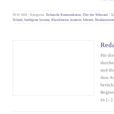
Intelligente Systeme intelligent befüllen –
dumme Ergebnisse verhindern
30.01.2020
|
Kategorien:
Technische Kommunikation
,
Über den Tellerrand
|
Ta
Technik
,
Intelligente Systeme
,
Klassifizieren
,
kreatives Arbeiten
,
Modularisieru
Reda
Für di
durcha
und di
dass A
berück
Beginn
zu [...]