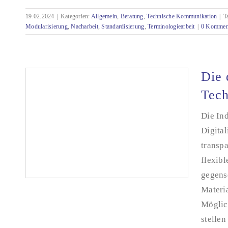
19.02.2024
|
Kategorien:
Allgemein
,
Beratung
,
Technische Kommunikation
|
T
CCMS-Einführung: Importieren oder
Modularisierung
,
Nacharbeit
,
Standardisierung
,
Terminologiearbeit
|
0 Kommen
Neuerstellen?
Die 
Tec
Die Ind
Digital
transpa
flexib
gegense
Materi
Möglic
stellen