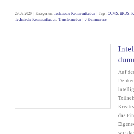
Die digitale Transformation in der Technischen
Kommunikation
29.09.2020
|
Kategorien:
Technische Kommunikation
|
Tags:
CCMS
,
iiRDS
,
K
Technische Kommunikation
,
Transformation
|
0 Kommentare
Inte
dumm
Auf de
Denken
intell
Teilne
Kreativ
das Fi
Eigens
war das