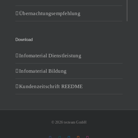
Übernachtungsempfehlung
Download
Infomaterial Dienstleistung
Infomaterial Bildung
Kundenzeitschrift REEDME
© 2026 tecteam GmbH
Facebook
Xing
LinkedIn
Rss
Instagram