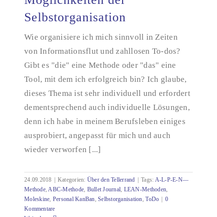
Selbstorganisation
Wie organisiere ich mich sinnvoll in Zeiten
Möglichkeiten der Selbstorganisation
von Informationsflut und zahllosen To-dos?
Gibt es "die" eine Methode oder "das" eine
Tool, mit dem ich erfolgreich bin? Ich glaube,
dieses Thema ist sehr individuell und erfordert
dementsprechend auch individuelle Lösungen,
denn ich habe in meinem Berufsleben einiges
ausprobiert, angepasst für mich und auch
wieder verworfen [...]
24.09.2018
|
Kategorien:
Über den Tellerrand
|
Tags:
A-L-P-E-N—
Methode
,
ABC-Methode
,
Bullet Journal
,
LEAN-Methoden
,
Moleskine
,
Personal KanBan
,
Selbstorganisation
,
ToDo
|
0
Kommentare