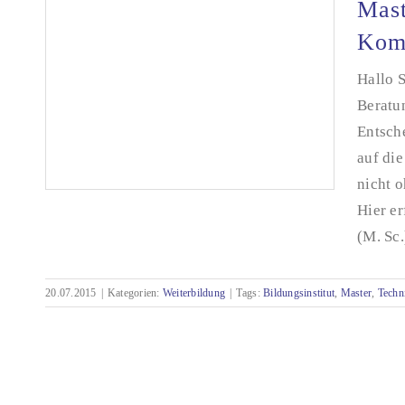
Mast
Komm
Hallo S
Beratu
Entsch
auf di
nicht o
Hier er
(M. Sc
Master of Science (M. Sc.) Technische
20.07.2015
|
Kategorien:
Weiterbildung
|
Tags:
Bildungsinstitut
,
Master
,
Techn
Kommunikation – Tipps eines Absolventen