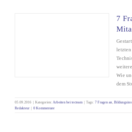
7 Fragen an Alexandra Locher
7 Fr
Mita
Gestart
letzte
Techni
weitere
Wie un
dem Stu
05.09.2016
|
Kategorien:
Arbeiten bei tecteam
|
Tags:
7 Fragen an
,
Bildungsinst
7 Fragen an Dennis Städter (ehemaliger
Redakteur
|
0 Kommentare
Mitarbeiter)