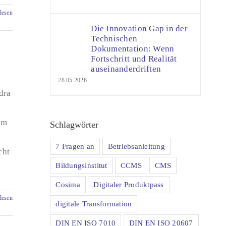
lesen
Die Innovation Gap in der
Technischen
Dokumentation: Wenn
Fortschritt und Realität
auseinanderdriften
28.05.2026
dra
am
Schlagwörter
7 Fragen an
Betriebsanleitung
cht
Bildungsinstitut
CCMS
CMS
Cosima
Digitaler Produktpass
lesen
digitale Transformation
DIN EN ISO 7010
DIN EN ISO 20607