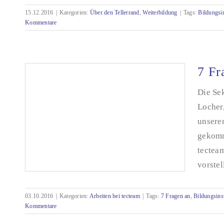
15.12.2016
|
Kategorien:
Über den Tellerrand
,
Weiterbildung
|
Tags:
Bildungsin
Kommentare
Skywalk zum Hochofen auf Phoenix-West
7 Fr
Die Se
Locher,
unsere
gekomm
tectea
vorstell
03.10.2016
|
Kategorien:
Arbeiten bei tecteam
|
Tags:
7 Fragen an
,
Bildungsinst
Kommentare