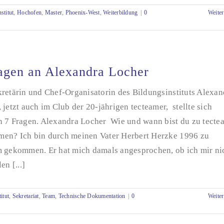
stitut
,
Hochofen
,
Master
,
Phoenix-West
,
Weiterbildung
|
0
Weiter
agen an Alexandra Locher
kretärin und Chef-Organisatorin des Bildungsinstituts Alexan
 jetzt auch im Club der 20-jährigen tecteamer, stellte sich
n 7 Fragen. Alexandra Locher Wie und wann bist du zu tecte
en? Ich bin durch meinen Vater Herbert Herzke 1996 zu
m gekommen. Er hat mich damals angesprochen, ob ich mir ni
en [...]
itut
,
Sekretariat
,
Team
,
Technische Dokumentation
|
0
Weiter