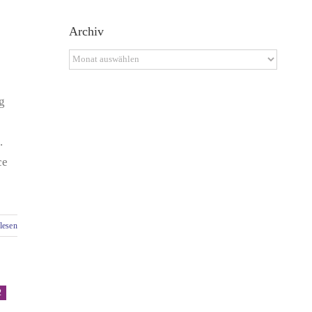
Archiv
Archiv
g
.
ce
lesen
2