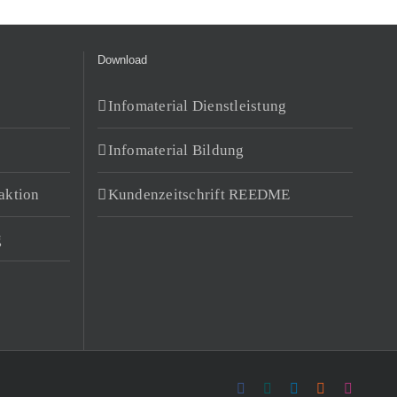
Download
Infomaterial Dienstleistung
Infomaterial Bildung
aktion
Kundenzeitschrift REEDME
g
Facebook
Xing
LinkedIn
Rss
Instagr