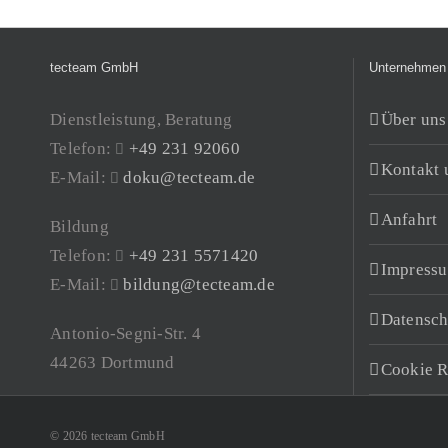
tecteam GmbH
Unternehmen
Dienstleistung, Beratung
Über uns
Telefon:
+49 231 92060
Kontakt 
E-Mail:
doku@tecteam.de
Anfahrt
Bildung
Telefon:
+49 231 5571420
Impress
E-Mail:
bildung@tecteam.de
Datensch
Antonio-Segni-Str. 4
44263 Dortmund
Cookie R
© 2026 tecteam GmbH