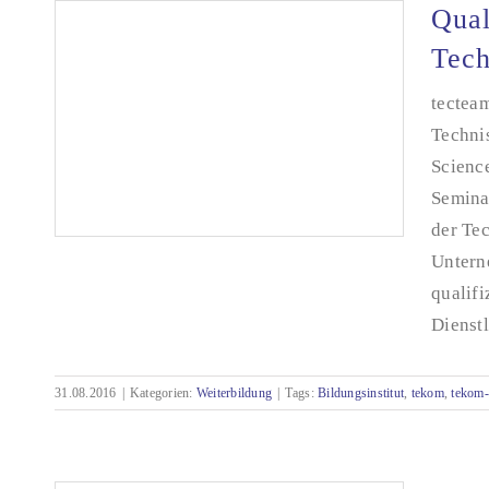
Qual
Tech
tectea
Techni
Scienc
Semina
der Te
Untern
qualif
Dienstl
Qualifiziertes Personal – Weiterbildung zum
Technischen Redakteur
31.08.2016
|
Kategorien:
Weiterbildung
|
Tags:
Bildungsinstitut
,
tekom
,
tekom-