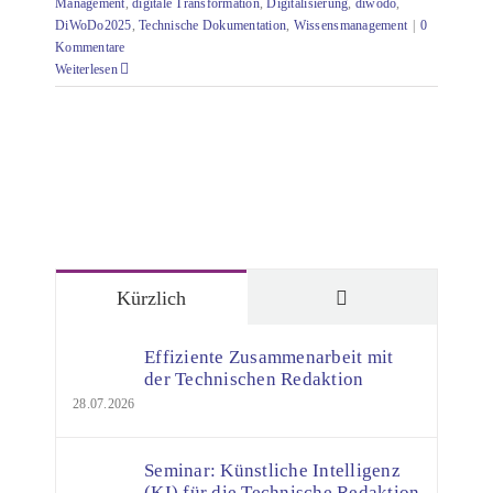
Management
,
digitale Transformation
,
Digitalisierung
,
diwodo
,
DiWoDo2025
,
Technische Dokumentation
,
Wissensmanagement
|
0
Kommentare
Weiterlesen
Kommentare
Kürzlich
Effiziente Zusammenarbeit mit
der Technischen Redaktion
28.07.2026
Seminar: Künstliche Intelligenz
(KI) für die Technische Redaktion