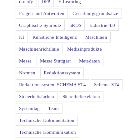
docufy
DPP
E-Learning
Fragen und Antworten
Gestaltungsgrundsätze
Graphische Symbole
iiRDS
Industrie 4.0
KI
Künstliche Intelligenz
Maschinen
Maschinenrichtlinie
Medizinprodukte
Messe
Messe Stuttgart
Metadaten
Normen
Redaktionssystem
Redaktionssystem SCHEMA ST4
Schema ST4
Sicherheitsfarben
Sicherheitszeichen
Systemtag
Team
Technische Dokumentation
Technische Kommunikation