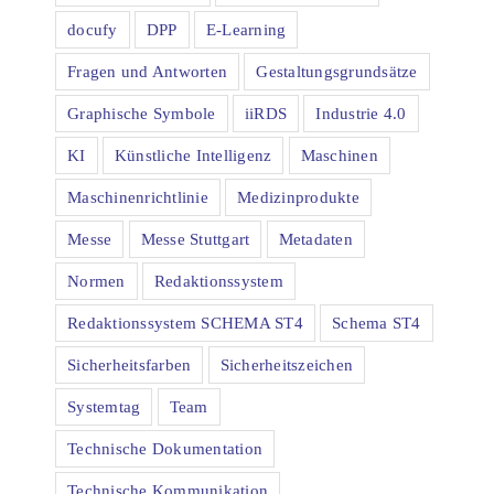
docufy
DPP
E-Learning
Fragen und Antworten
Gestaltungsgrundsätze
Graphische Symbole
iiRDS
Industrie 4.0
KI
Künstliche Intelligenz
Maschinen
Maschinenrichtlinie
Medizinprodukte
Messe
Messe Stuttgart
Metadaten
Normen
Redaktionssystem
Redaktionssystem SCHEMA ST4
Schema ST4
Sicherheitsfarben
Sicherheitszeichen
Systemtag
Team
Technische Dokumentation
Technische Kommunikation