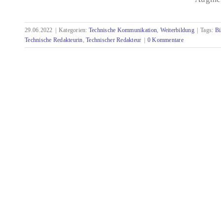
Fit in die Zukunft, die Technische
29.06.2022
|
Kategorien:
Technische Kommunikation
,
Weiterbildung
|
Tags:
Bi
Dokumentation im technologischen Wandel
Technische Redakteurin
,
Technischer Redakteur
|
0 Kommentare