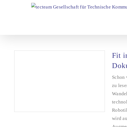
Zum
Inhalt
springen
Fit 
Doku
Schon 
zu les
Wandel.
techno
Roboti
wird a
Augment