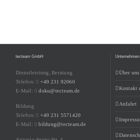
tecteam GmbH
Unternehmen
Dienstleistung, Beratung
Über uns
Telefon:
+49 231 92060
Kontakt 
E-Mail:
doku@tecteam.de
Anfahrt
Bildung
Telefon:
+49 231 5571420
Impress
E-Mail:
bildung@tecteam.de
Datensch
Antonio-Segni-Str. 4