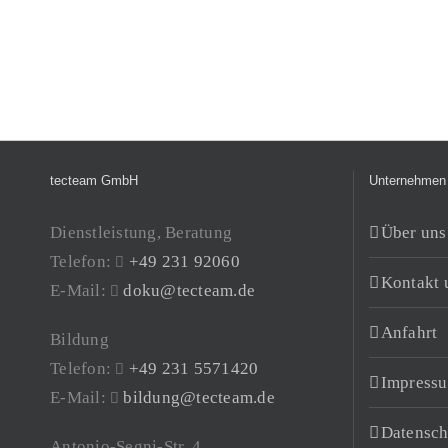
tecteam GmbH
Unternehmen
Dienstleistung, Beratung
Über uns
Telefon:
+49 231 92060
Kontakt 
E-Mail:
doku@tecteam.de
Anfahrt
Bildung
Telefon:
+49 231 5571420
Impress
E-Mail:
bildung@tecteam.de
Datensch
Antonio-Segni-Str. 4