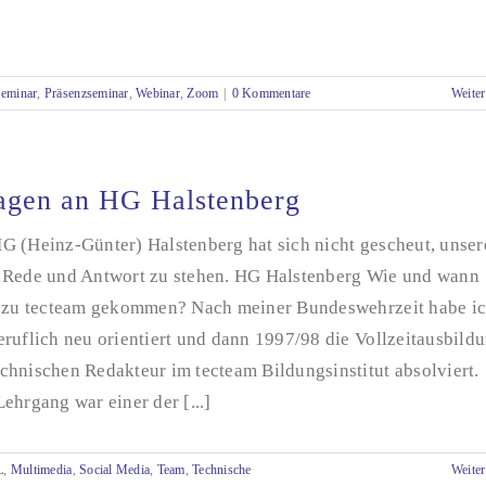
Seminar
,
Präsenzseminar
,
Webinar
,
Zoom
|
0 Kommentare
Weiter
agen an HG Halstenberg
G (Heinz-Günter) Halstenberg hat sich nicht gescheut, unser
 Rede und Antwort zu stehen. HG Halstenberg Wie und wann
u zu tecteam gekommen? Nach meiner Bundeswehrzeit habe i
ruflich neu orientiert und dann 1997/98 die Vollzeitausbild
chnischen Redakteur im tecteam Bildungsinstitut absolviert.
ehrgang war einer der [...]
L
,
Multimedia
,
Social Media
,
Team
,
Technische
Weiter