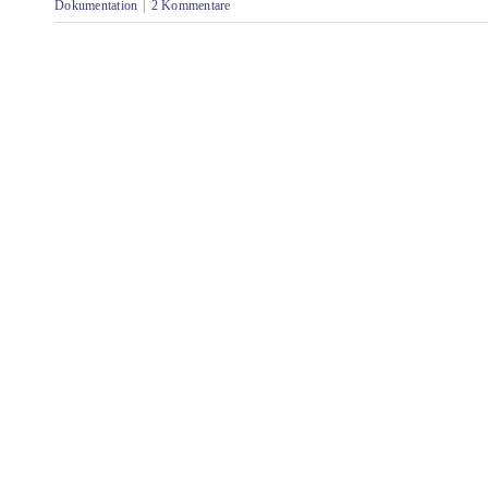
Dokumentation
|
2 Kommentare
7 Fragen an HG Halstenberg