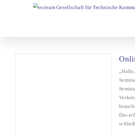
Zum
Inhalt
springen
Onli
„Hallo
Semina
Seminar
Vorken
brauche
Das er
schließl