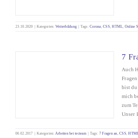
23.10.2020
|
Kategorien:
Weiterbildung
|
Tags:
Corona
,
CSS
,
HTML
,
Online 
7 Fr
Online Seminar – ein Erfahrungsbericht
Auch H
Fragen
bist d
mich be
zum Te
Unser L
06.02.2017
|
Kategorien:
Arbeiten bei tecteam
|
Tags:
7 Fragen an
,
CSS
,
HTM