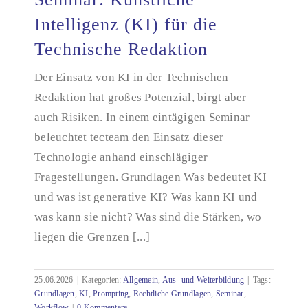
Intelligenz (KI) für die
Technische Redaktion
Seminar: Künstliche Intelligenz (KI) für die
Technische Redaktion
Der Einsatz von KI in der Technischen
Redaktion hat großes Potenzial, birgt aber
auch Risiken. In einem eintägigen Seminar
beleuchtet tecteam den Einsatz dieser
Technologie anhand einschlägiger
Fragestellungen. Grundlagen Was bedeutet KI
und was ist generative KI? Was kann KI und
was kann sie nicht? Was sind die Stärken, wo
liegen die Grenzen [...]
25.06.2026
|
Kategorien:
Allgemein
,
Aus- und Weiterbildung
|
Tags:
Grundlagen
,
KI
,
Prompting
,
Rechtliche Grundlagen
,
Seminar
,
Workflow
|
0 Kommentare