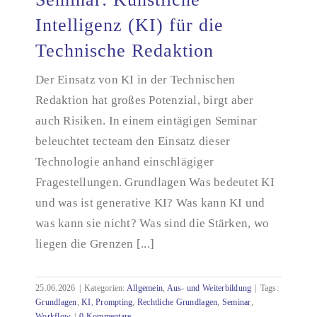
Intelligenz (KI) für die
Technische Redaktion
Seminar: Künstliche Intelligenz (KI) für die
Technische Redaktion
Der Einsatz von KI in der Technischen
Redaktion hat großes Potenzial, birgt aber
auch Risiken. In einem eintägigen Seminar
beleuchtet tecteam den Einsatz dieser
Technologie anhand einschlägiger
Fragestellungen. Grundlagen Was bedeutet KI
und was ist generative KI? Was kann KI und
was kann sie nicht? Was sind die Stärken, wo
liegen die Grenzen [...]
25.06.2026
|
Kategorien:
Allgemein
,
Aus- und Weiterbildung
|
Tags:
Grundlagen
,
KI
,
Prompting
,
Rechtliche Grundlagen
,
Seminar
,
Workflow
|
0 Kommentare