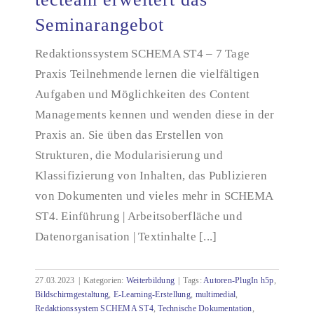
Seminarangebot
Redaktionssystem SCHEMA ST4 – 7 Tage
tecteam erweitert das Seminarangebot
Praxis Teilnehmende lernen die vielfältigen
Aufgaben und Möglichkeiten des Content
Managements kennen und wenden diese in der
Praxis an. Sie üben das Erstellen von
Strukturen, die Modularisierung und
Klassifizierung von Inhalten, das Publizieren
von Dokumenten und vieles mehr in SCHEMA
ST4. Einführung | Arbeitsoberfläche und
Datenorganisation | Textinhalte [...]
27.03.2023
|
Kategorien:
Weiterbildung
|
Tags:
Autoren-PlugIn h5p
,
Bildschirmgestaltung
,
E-Learning-Erstellung
,
multimedial
,
Redaktionssystem SCHEMA ST4
,
Technische Dokumentation
,