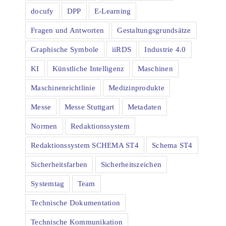
docufy
DPP
E-Learning
Fragen und Antworten
Gestaltungsgrundsätze
Graphische Symbole
iiRDS
Industrie 4.0
KI
Künstliche Intelligenz
Maschinen
Maschinenrichtlinie
Medizinprodukte
Messe
Messe Stuttgart
Metadaten
Normen
Redaktionssystem
Redaktionssystem SCHEMA ST4
Schema ST4
Sicherheitsfarben
Sicherheitszeichen
Systemtag
Team
Technische Dokumentation
Technische Kommunikation