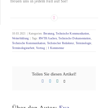
freuen uns in jedem Fall auf Sie!
10.03.2021
|
Kategorien:
Beratung
,
Technische Kommunikation
,
Weiterbildung
|
Tags:
RWTH Aachen
,
Technische Dokumentation
,
Technische Kommunikation
,
Technischer Redakteur
,
Terminologie
,
Terminologiearbeit
,
Vortrag
|
1 Kommentar
Teilen Sie diesen Artikel!
Facebook
LinkedIn
Xing
E-
Mail
Über den Autor:
Eva