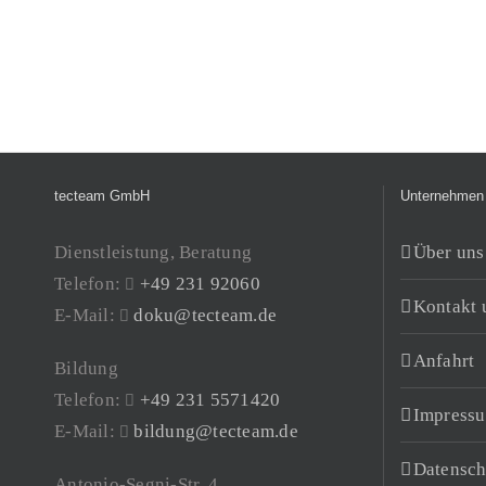
tecteam GmbH
Unternehmen
Dienstleistung, Beratung
Über uns
Telefon:
+49 231 92060
Kontakt 
E-Mail:
doku@tecteam.de
Anfahrt
Bildung
Telefon:
+49 231 5571420
Impress
E-Mail:
bildung@tecteam.de
Datensch
Antonio-Segni-Str. 4