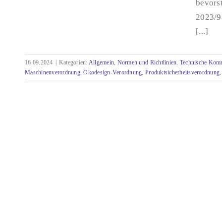
bevors
2023/9
Zusammenfassung der Änderungen im EU-
Recht und Auswirkungen für die Technische
[...]
Dokumentation
16.09.2024
|
Kategorien:
Allgemein
,
Normen und Richtlinien
,
Technische Kom
Maschinenverordnung
,
Ökodesign-Verordnung
,
Produktsicherheitsverordnung