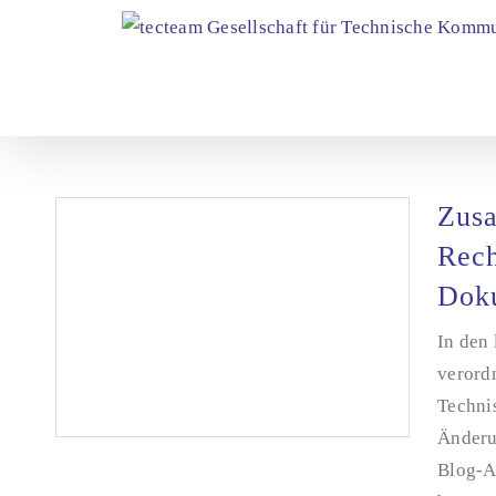
Zum
Inhalt
springen
Zus
Rech
Dok
In den
verord
Techni
Änderun
Blog-Ar