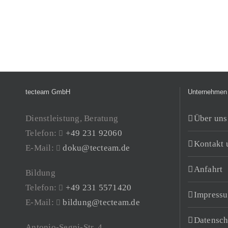
tecteam GmbH
Unternehmen
Dienstleistung, Beratung
Über uns
Telefon:
+49 231 92060
Kontakt 
E-Mail:
doku@tecteam.de
Anfahrt
Bildung
Telefon:
+49 231 5571420
Impress
E-Mail:
bildung@tecteam.de
Datensch
Antonio-Segni-Str. 4