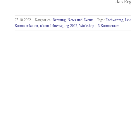
das Erg
Reviews und Lektorate – die
Qualitätsprüfungen in der Technischen
27.10.2022
|
Kategorien:
Beratung
,
News und Events
|
Tags:
Fachvortrag
,
Lekt
Kommunikation
Kommunikation
,
tekom-Jahrestagung 2022
,
Workshop
|
3 Kommentare