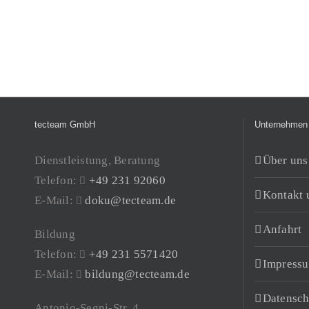
tecteam GmbH
Unternehmen
Dienstleistung, Beratung
Über uns
Telefon:
+49 231 92060
Kontakt 
E-Mail:
doku@tecteam.de
Anfahrt
Bildung
Telefon:
+49 231 5571420
Impress
E-Mail:
bildung@tecteam.de
Datensch
Antonio-Segni-Str. 4