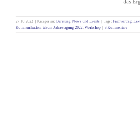
das Erg
Reviews und Lektorate – die
Qualitätsprüfungen in der Technischen
27.10.2022
|
Kategorien:
Beratung
,
News und Events
|
Tags:
Fachvortrag
,
Lekt
Kommunikation
Kommunikation
,
tekom-Jahrestagung 2022
,
Workshop
|
3 Kommentare