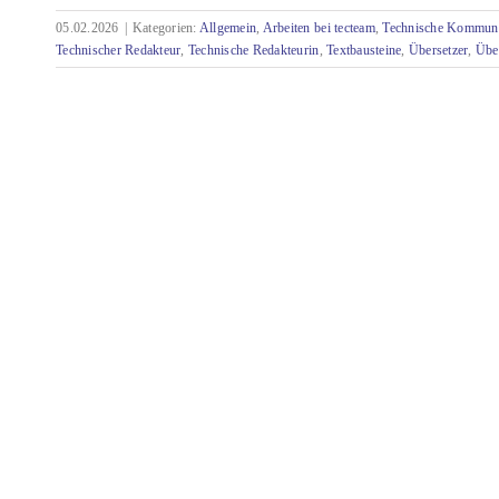
05.02.2026
|
Kategorien:
Allgemein
,
Arbeiten bei tecteam
,
Technische Kommuni
Technischer Redakteur
,
Technische Redakteurin
,
Textbausteine
,
Übersetzer
,
Über
Die Brücke zwischen Sprache und Technik