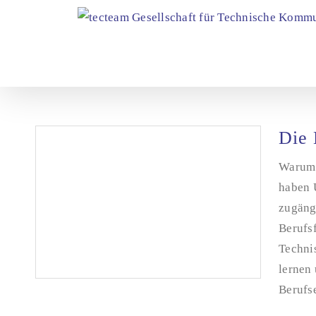
Zum
Inhalt
springen
Die 
Warum 
haben 
zugäng
Berufs
Techni
lernen 
Berufse