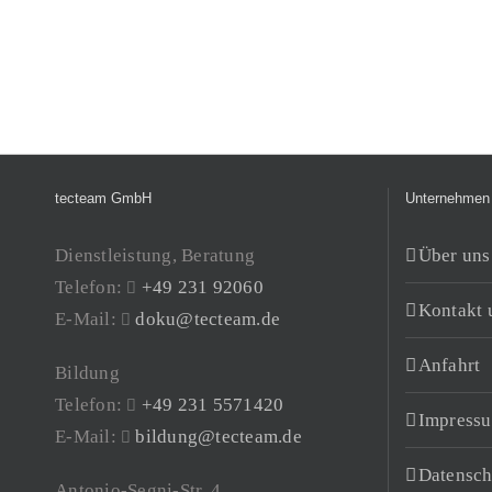
tecteam GmbH
Unternehmen
Dienstleistung, Beratung
Über uns
Telefon:
+49 231 92060
Kontakt 
E-Mail:
doku@tecteam.de
Anfahrt
Bildung
Telefon:
+49 231 5571420
Impress
E-Mail:
bildung@tecteam.de
Datensch
Antonio-Segni-Str. 4