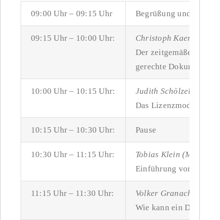
09:00 Uhr – 09:15 Uhr
Begrüßung und Vorstel
09:15 Uhr – 10:00 Uhr:
Christoph Kaemena (Q
Der zeitgemäße Redakt
gerechte Dokumentation
10:00 Uhr – 10:15 Uhr:
Judith Schölzel (Quan
Das Lizenzmodel von
10:15 Uhr – 10:30 Uhr:
Pause
10:30 Uhr – 11:15 Uhr:
Tobias Klein (Michael 
Einführung von SCHEMA
11:15 Uhr – 11:30 Uhr:
Volker Granacher (
tec
Wie kann ein Dienstle