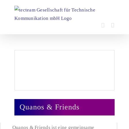
Zum
Inhalt
springen
Zeige
grösseres
Bild
Quanos & Friends
Quanos & Friends ist eine gemeinsame