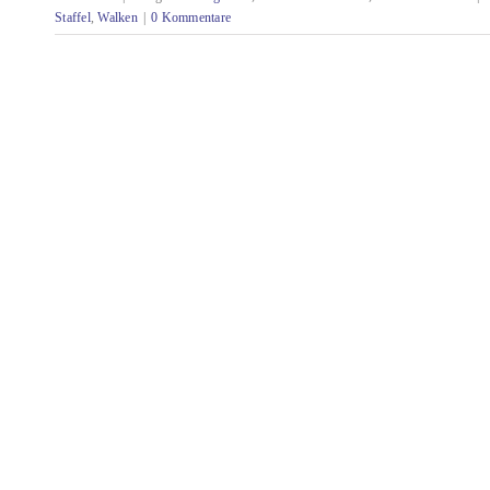
Staffel
,
Walken
|
0 Kommentare
tecteam im Sportfieber