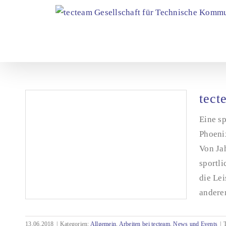
Zum
Inhalt
springen
tect
Eine sp
Phoenix
Von Jah
sportli
die Lei
anderen
13.06.2018
|
Kategorien:
Allgemein
,
Arbeiten bei tecteam
,
News und Events
|