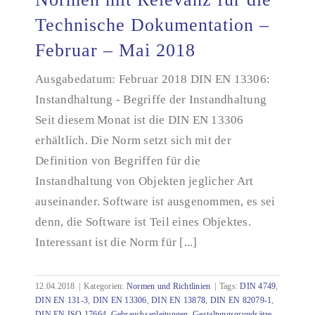
Technische Dokumentation –
Februar – Mai 2018
Normen mit Relevanz für die Technische
Dokumentation – Februar – Mai 2018
Ausgabedatum: Februar 2018 DIN EN 13306:
Instandhaltung - Begriffe der Instandhaltung
Seit diesem Monat ist die DIN EN 13306
erhältlich. Die Norm setzt sich mit der
Definition von Begriffen für die
Instandhaltung von Objekten jeglicher Art
auseinander. Software ist ausgenommen, es sei
denn, die Software ist Teil eines Objektes.
Interessant ist die Norm für [...]
12.04.2018
|
Kategorien:
Normen und Richtlinien
|
Tags:
DIN 4749
,
DIN EN 131-3
,
DIN EN 13306
,
DIN EN 13878
,
DIN EN 82079-1
,
DIN EN ISO 17664
,
Gebrauchsanleitungen
,
Gestaltungsgrundsätze
,