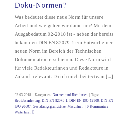
Doku-Normen?
DIN EN ISO 20607 – ein neuer Stern am Himmel
der Doku-Normen?
Was bedeutet diese neue Norm für unsere
Arbeit und wie gehen wir damit um? Mit dem
Ausgabedatum 02-2018 ist - neben der bereits
bekannten DIN EN 82079-1 ein Entwurf einer
neuen Norm im Bereich der Technischen
Dokumentation erschienen. Diese Norm wird
für viele Redakteurinnen und Redakteure in
Zukunft relevant. Da ich mich bei tecteam [...]
02.03.2018
|
Kategorien:
Normen und Richtlinien
|
Tags:
Betriebsanleitung
,
DIN EN 82079-1
,
DIN EN ISO 12100
,
DIN EN
ISO 20607
,
Gestaltungsgrundsätze
,
Maschinen
|
0 Kommentare
Weiterlesen