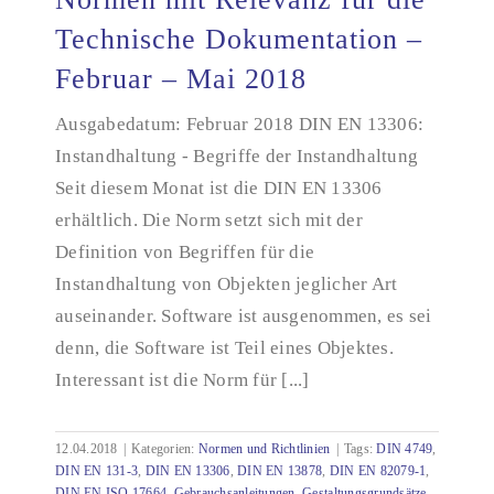
Technische Dokumentation –
Februar – Mai 2018
Normen mit Relevanz für die Technische
Dokumentation – Februar – Mai 2018
Ausgabedatum: Februar 2018 DIN EN 13306:
Instandhaltung - Begriffe der Instandhaltung
Seit diesem Monat ist die DIN EN 13306
erhältlich. Die Norm setzt sich mit der
Definition von Begriffen für die
Instandhaltung von Objekten jeglicher Art
auseinander. Software ist ausgenommen, es sei
denn, die Software ist Teil eines Objektes.
Interessant ist die Norm für [...]
12.04.2018
|
Kategorien:
Normen und Richtlinien
|
Tags:
DIN 4749
,
DIN EN 131-3
,
DIN EN 13306
,
DIN EN 13878
,
DIN EN 82079-1
,
DIN EN ISO 17664
,
Gebrauchsanleitungen
,
Gestaltungsgrundsätze
,