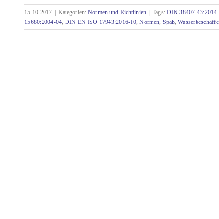
15.10.2017
|
Kategorien:
Normen und Richtlinien
|
Tags:
DIN 38407-43:2014
15680:2004-04
,
DIN EN ISO 17943:2016-10
,
Normen
,
Spaß
,
Wasserbeschaffe
Kurioses aus der Normenwelt – Teil 3