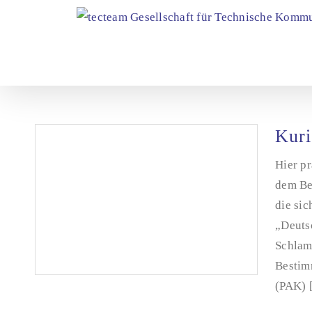
Zum
Inhalt
springen
Kuri
Hier pr
dem Be
die si
„Deuts
Schlam
Bestim
(PAK) [