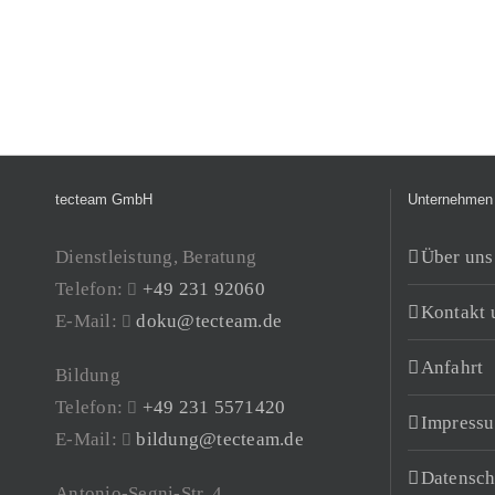
tecteam GmbH
Unternehmen
Dienstleistung, Beratung
Über uns
Telefon:
+49 231 92060
Kontakt 
E-Mail:
doku@tecteam.de
Anfahrt
Bildung
Telefon:
+49 231 5571420
Impress
E-Mail:
bildung@tecteam.de
Datensch
Antonio-Segni-Str. 4