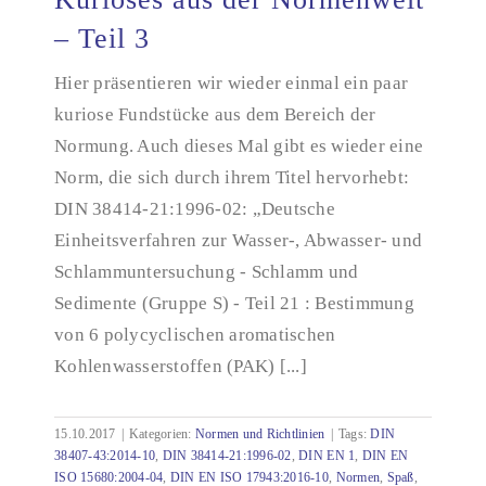
– Teil 3
Hier präsentieren wir wieder einmal ein paar
Kurioses aus der Normenwelt – Teil 3
kuriose Fundstücke aus dem Bereich der
Normung. Auch dieses Mal gibt es wieder eine
Norm, die sich durch ihrem Titel hervorhebt:
DIN 38414-21:1996-02: „Deutsche
Einheitsverfahren zur Wasser-, Abwasser- und
Schlammuntersuchung - Schlamm und
Sedimente (Gruppe S) - Teil 21 : Bestimmung
von 6 polycyclischen aromatischen
Kohlenwasserstoffen (PAK) [...]
15.10.2017
|
Kategorien:
Normen und Richtlinien
|
Tags:
DIN
38407-43:2014-10
,
DIN 38414-21:1996-02
,
DIN EN 1
,
DIN EN
ISO 15680:2004-04
,
DIN EN ISO 17943:2016-10
,
Normen
,
Spaß
,