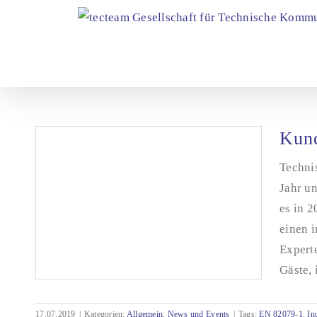
Zum
Inhalt
springen
Kund
Techni
Jahr un
es in 
einen 
Expert
Gäste, 
17.07.2019
|
Kategorien:
Allgemein
,
News und Events
|
Tags:
EN 82079-1
,
In