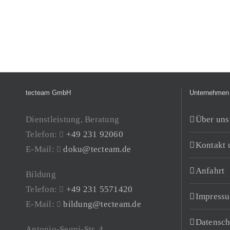
tecteam GmbH
Unternehmen
Dienstleistung, Beratung
Über uns
Telefon:
+49 231 92060
Kontakt 
E-Mail:
doku@tecteam.de
Anfahrt
Bildung
Telefon:
+49 231 5571420
Impress
E-Mail:
bildung@tecteam.de
Datensch
Antonio-Segni-Str. 4