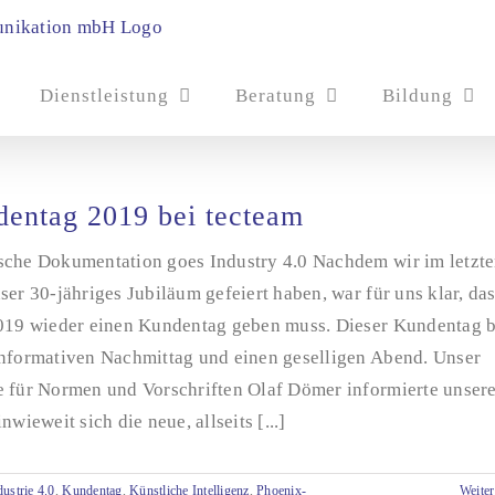
Dienstleistung
Beratung
Bildung
entag 2019 bei tecteam
sche Dokumentation goes Industry 4.0 Nachdem wir im letzt
ser 30-jähriges Jubiläum gefeiert haben, war für uns klar, da
2019 wieder einen Kundentag geben muss. Dieser Kundentag 
informativen Nachmittag und einen geselligen Abend. Unser
e für Normen und Vorschriften Olaf Dömer informierte unser
inwieweit sich die neue, allseits [...]
dustrie 4.0
,
Kundentag
,
Künstliche Intelligenz
,
Phoenix-
Weiter