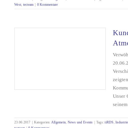
West
,
tecteam
|
0 Kommentare
Kundentag 2019 bei tecteam
Kund
Atm
Verwöh
20.06.
Versch
zeigte
Kommun
Unser 
seinem
Kundentag 2017: Austausch in entspannter
23.06.2017
|
Kategorien:
Allgemein
,
News und Events
|
Tags:
iiRDS
,
Industrie
Atmosphäre