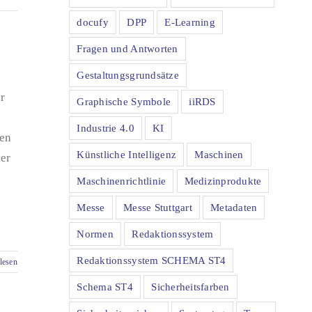
docufy
DPP
E-Learning
Fragen und Antworten
Gestaltungsgrundsätze
r
Graphische Symbole
iiRDS
Industrie 4.0
KI
gen
Künstliche Intelligenz
Maschinen
der
Maschinenrichtlinie
Medizinprodukte
Messe
Messe Stuttgart
Metadaten
Normen
Redaktionssystem
Redaktionssystem SCHEMA ST4
lesen
Schema ST4
Sicherheitsfarben