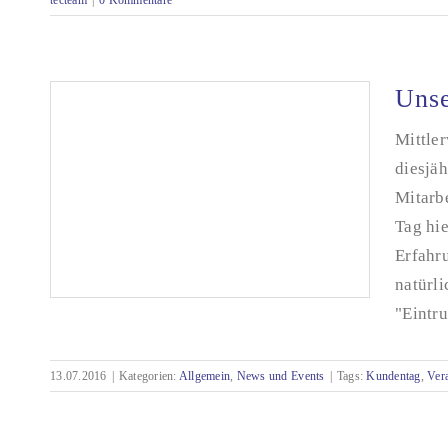
tecteam
|
0 Kommentare
Unse
Mittle
diesjäh
Mitarb
Tag hie
Erfahr
natürl
"Eintru
13.07.2016
|
Kategorien:
Allgemein
,
News und Events
|
Tags:
Kundentag
,
Ver
Unser Kundentag 2016