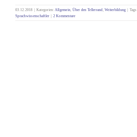
03.12.2018
|
Kategorien:
Allgemein
,
Über den Tellerrand
,
Weiterbildung
|
Tags
Wenn ich mal groß bin, werde ich Technischer
Sprachwissenschaftler
|
2 Kommentare
Redakteur