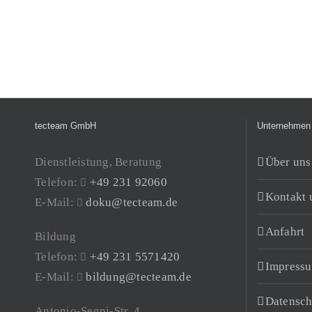
tecteam GmbH
Unternehmen
Dienstleistung, Beratung
Über uns
Telefon:
+49 231 92060
Kontakt 
E-Mail:
doku@tecteam.de
Anfahrt
Bildung
Telefon:
+49 231 5571420
Impress
E-Mail:
bildung@tecteam.de
Datensch
Antonio-Segni-Str. 4