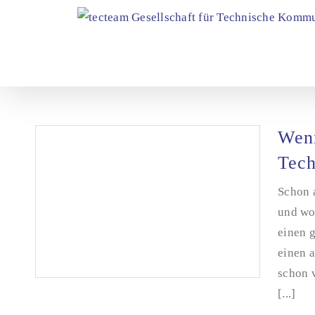
Zum
Inhalt
springen
Wenn
Tech
Schon 
und wol
einen g
einen 
schon 
[...]