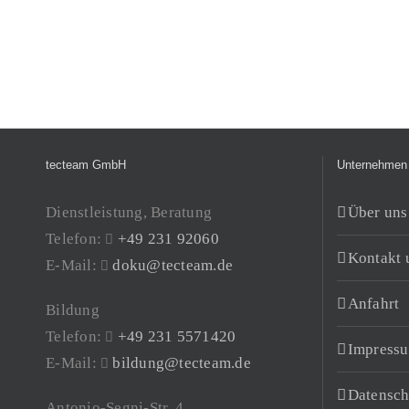
tecteam GmbH
Unternehmen
Dienstleistung, Beratung
Über uns
Telefon:
+49 231 92060
Kontakt 
E-Mail:
doku@tecteam.de
Anfahrt
Bildung
Telefon:
+49 231 5571420
Impress
E-Mail:
bildung@tecteam.de
Datensch
Antonio-Segni-Str. 4