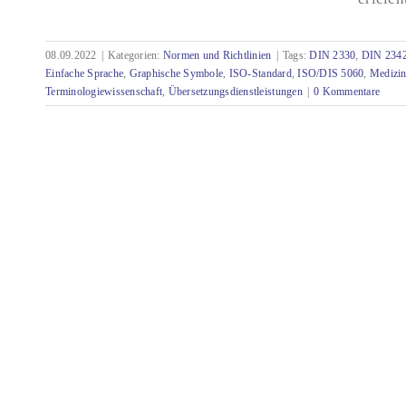
Normen mit Relevanz für die Technische
08.09.2022
|
Kategorien:
Normen und Richtlinien
|
Tags:
DIN 2330
,
DIN 234
Dokumentation – Juni bis September 2022
Einfache Sprache
,
Graphische Symbole
,
ISO-Standard
,
ISO/DIS 5060
,
Medizin
Terminologiewissenschaft
,
Übersetzungsdienstleistungen
|
0 Kommentare