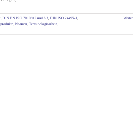
2
,
DIN EN ISO 7010/A2 und A3
,
DIN ISO 24495-1
,
Weiter
produkte
,
Normen
,
Terminologiearbeit
,