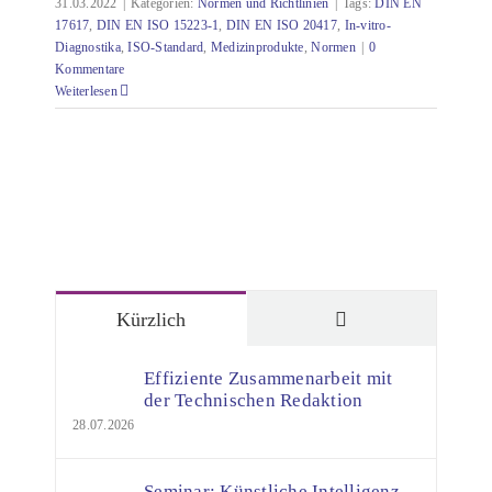
31.03.2022
|
Kategorien:
Normen und Richtlinien
|
Tags:
DIN EN
17617
,
DIN EN ISO 15223-1
,
DIN EN ISO 20417
,
In-vitro-
Diagnostika
,
ISO-Standard
,
Medizinprodukte
,
Normen
|
0
Kommentare
Weiterlesen
Kommentare
Kürzlich
Effiziente Zusammenarbeit mit
der Technischen Redaktion
28.07.2026
Seminar: Künstliche Intelligenz