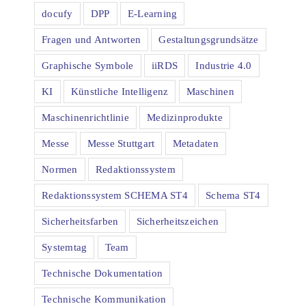
docufy
DPP
E-Learning
Fragen und Antworten
Gestaltungsgrundsätze
Graphische Symbole
iiRDS
Industrie 4.0
KI
Künstliche Intelligenz
Maschinen
Maschinenrichtlinie
Medizinprodukte
Messe
Messe Stuttgart
Metadaten
Normen
Redaktionssystem
Redaktionssystem SCHEMA ST4
Schema ST4
Sicherheitsfarben
Sicherheitszeichen
Systemtag
Team
Technische Dokumentation
Technische Kommunikation