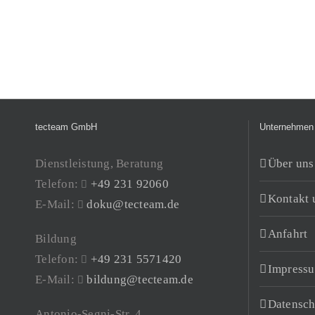
tecteam GmbH
Unternehmen
Dienstleistung, Beratung
Über uns
Telefon:
+49 231 92060
Kontakt 
E-Mail:
doku@tecteam.de
Anfahrt
Bildung
Telefon:
+49 231 5571420
Impress
E-Mail:
bildung@tecteam.de
Datensch
Antonio-Segni-Str. 4