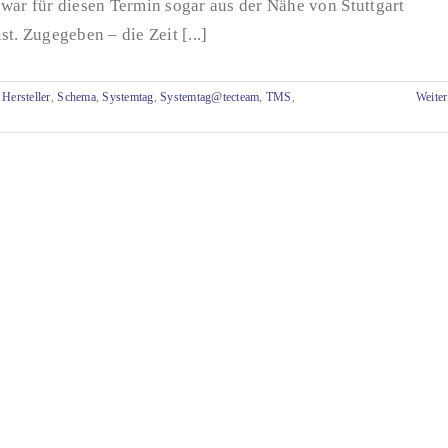
war für diesen Termin sogar aus der Nähe von Stuttgart
st. Zugegeben – die Zeit [...]
,
Hersteller
,
Schema
,
Systemtag
,
Systemtag@tecteam
,
TMS
,
Weiter