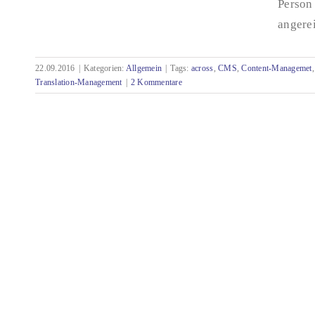
Person 
angerei
Systemtag tecteam – Content-Management-
und Translation-Management-Systeme im
Zusammenspiel
22.09.2016
|
Kategorien:
Allgemein
|
Tags:
across
,
CMS
,
Content-Managemet
Translation-Management
|
2 Kommentare