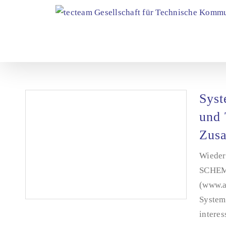
Zum
Inhalt
springen
Syst
und 
Zus
Wieder
SCHEMA
(www.a
System
interes