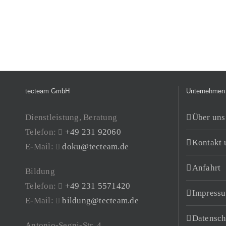
tecteam GmbH
Unternehmen
Dienstleistung, Beratung
Über uns
Telefon:
+49 231 92060
Kontakt 
E-Mail:
doku@tecteam.de
Anfahrt
Bildung
Telefon:
+49 231 5571420
Impress
E-Mail:
bildung@tecteam.de
Datensch
Antonio-Segni-Str. 4