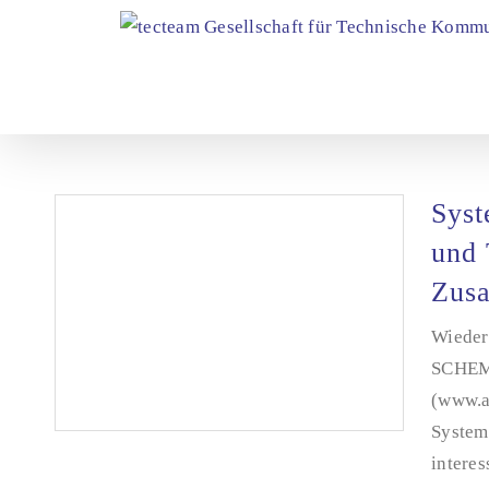
Zum
Inhalt
springen
Syst
und 
Zus
Wieder
SCHEMA
(www.a
System
interes