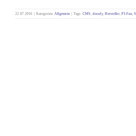
22.07.2016
|
Kategorien:
Allgemein
|
Tags:
CMS
,
docufy
,
Hersteller
,
PI-Fan
,
S
Erster Systemtag bei tecteam