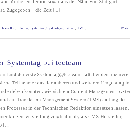
war für diesen Termin sogar aus der Nähe von Stuttgart
st. Zugegeben – die Zeit [...]
,
Hersteller
,
Schema
,
Systemtag
,
Systemtag@tecteam
,
TMS
,
Weiter
er Systemtag bei tecteam
uni fand der erste Systemtag@tecteam statt, bei dem mehrere
ssierte Teilnehmer aus der näheren und weiteren Umgebung in
nd erleben konnten, wie sich ein Content Management Syst
und ein Translation Management System (TMS) entlang des
en Prozesses in der Technischen Redaktion einsetzen lassen.
ner kurzen Vorstellung zeigte docufy als CMS-Hersteller,
 [...]