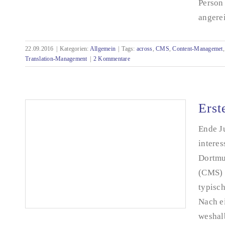
Person 
angerei
Systemtag tecteam – Content-Management-
und Translation-Management-Systeme im
Zusammenspiel
22.09.2016
|
Kategorien:
Allgemein
|
Tags:
across
,
CMS
,
Content-Managemet
Translation-Management
|
2 Kommentare
Erst
Ende J
intere
Dortmu
(CMS) 
typisch
Nach ei
weshalb