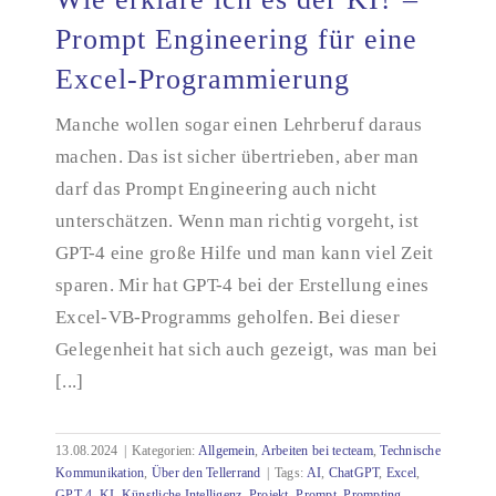
Prompt Engineering für eine
Excel-Programmierung
Wie erkläre ich es der KI? – Prompt Engineering
für eine Excel-Programmierung
Manche wollen sogar einen Lehrberuf daraus
machen. Das ist sicher übertrieben, aber man
darf das Prompt Engineering auch nicht
unterschätzen. Wenn man richtig vorgeht, ist
GPT-4 eine große Hilfe und man kann viel Zeit
sparen. Mir hat GPT-4 bei der Erstellung eines
Excel-VB-Programms geholfen. Bei dieser
Gelegenheit hat sich auch gezeigt, was man bei
[...]
13.08.2024
|
Kategorien:
Allgemein
,
Arbeiten bei tecteam
,
Technische
Kommunikation
,
Über den Tellerrand
|
Tags:
AI
,
ChatGPT
,
Excel
,
GPT-4
,
KI
,
Künstliche Intelligenz
,
Projekt
,
Prompt
,
Prompting
,