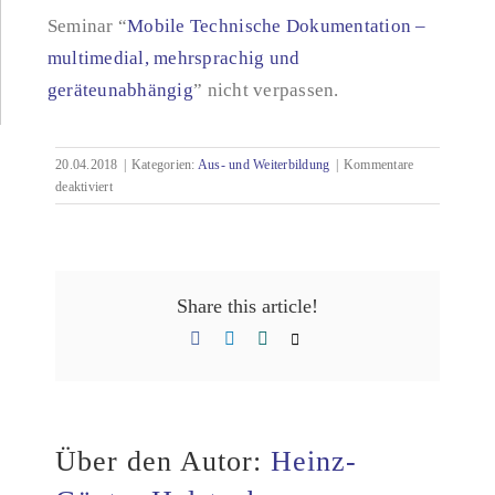
Seminar “
Mobile Technische Dokumentation –
multimedial, mehrsprachig und
geräteunabhängig
” nicht verpassen.
20.04.2018
|
Kategorien:
Aus- und Weiterbildung
|
Kommentare
für
deaktiviert
Crashkurs
TD
und
Seminar
Mobile
Share this article!
Dokumentation
Facebook
LinkedIn
Xing
Email
Über den Autor:
Heinz-