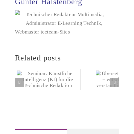
Günter Halstenberg
Technischer Redakteur Multimedia,
Administrator E-Learning Technik,
Webmaster tecteam-Sites
Related posts
Seminar: Künstliche
Übersetzen lassen
Intelligenz (KI) für die
entscheidend i
Technische Redaktion
verständliche Aus