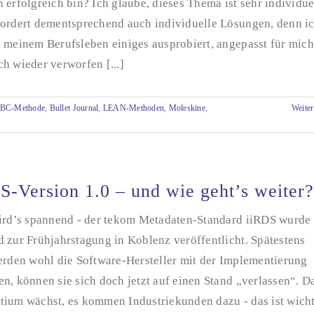
 erfolgreich bin? Ich glaube, dieses Thema ist sehr individue
fordert dementsprechend auch individuelle Lösungen, denn i
n meinem Berufsleben einiges ausprobiert, angepasst für mich
h wieder verworfen [...]
BC-Methode
,
Bullet Journal
,
LEAN-Methoden
,
Moleskine
,
Weiter
S-Version 1.0 – und wie geht’s weiter?
wird’s spannend - der tekom Metadaten-Standard iiRDS wurde
 zur Frühjahrstagung in Koblenz veröffentlicht. Spätestens
erden wohl die Software-Hersteller mit der Implementierung
n, können sie sich doch jetzt auf einen Stand „verlassen“. D
tium wächst, es kommen Industriekunden dazu - das ist wich