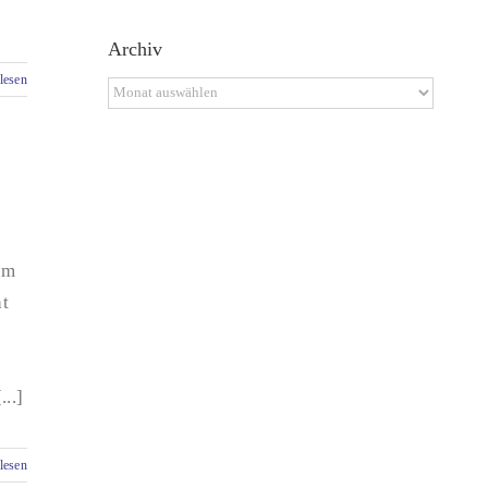
Archiv
lesen
Archiv
um
ht
..]
lesen