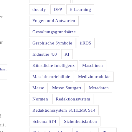
docufy
DPP
E-Learning
er
Fragen und Antworten
Gestaltungsgrundsätze
ur
Graphische Symbole
iiRDS
Industrie 4.0
KI
Künstliche Intelligenz
Maschinen
lesen
Maschinenrichtlinie
Medizinprodukte
Messe
Messe Stuttgart
Metadaten
Normen
Redaktionssystem
Redaktionssystem SCHEMA ST4
d
Schema ST4
Sicherheitsfarben
mit