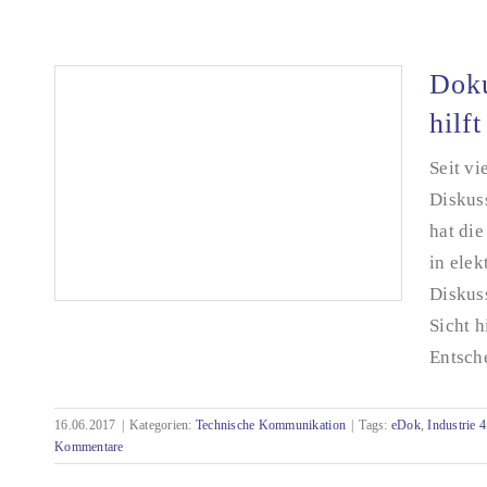
Schlaue Anwendung von Metadaten macht
Informationen intelligent
Doku
hilf
Seit vi
Diskus
hat die
in elek
Diskus
Sicht h
Entsche
Dokumentation auf Papier? – tekom-Leitlinie
16.06.2017
|
Kategorien:
Technische Kommunikation
|
Tags:
eDok
,
Industrie 4
hilft entscheiden
Kommentare