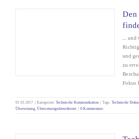
Den 
find
... und
Richti
und ge
zu err
Beschaf
Fokus h
01.03.2017
|
Kategorien:
Technische Kommunikation
|
Tags:
Technische Doku
Übersetzung
,
Übersetzungsdienstleister
|
0 Kommentare
Den richtigen Übersetzungsdienstleister finden