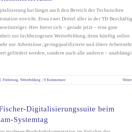
italisierung hat längst auch den Bereich der Technischen
tation erreicht. Etwa zwei Drittel aller in der TD Beschäfti
ereinsteiger. Hier bietet sich – gerade jetzt – eine gute
nheit zur fachbezogenen Weiterbildung, denn künftig sollen
ehr nur Arbeitslose, geringqualifizierte und ältere Arbeitne
iert gefördert werden, sondern auch alle anderen – unabhäng
l
,
Förderung
,
Weiterbildung
|
0 Kommentare
Weiter
Fischer-Digitalisierungssuite beim
eam-Systemtag
nn moderne Produktdokumentation im Zeitalter der