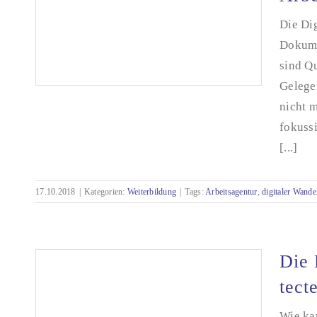
Die Dig
Dokumen
sind Qu
Gelege
nicht m
fokuss
[...]
Weiterbildung in der Technischen
Dokumentation – mit Förderung des
Arbeitsministeriums
17.10.2018
|
Kategorien:
Weiterbildung
|
Tags:
Arbeitsagentur
,
digitaler Wande
Die 
tect
Wie ka