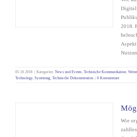
Digital
Publik
2018. 
beleuc
Aspekt
Nutzung
Die Fischer-Digitalisierungssuite beim
tecteam-Systemtag
05.10.2018
|
Kategorien:
News und Events
,
Technische Kommunikation
,
Weite
Technology
,
Systemtag
,
Technische Dokumentation
|
0 Kommentare
Mögl
Wie org
zahllos