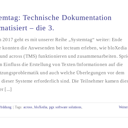
emtag: Technische Dokumentation
matisiert – die 3.
n 2017 geht es mit unserer Reihe „Systemtag“ weiter: Ende
r konnten die Anwesenden bei tecteam erleben, wie bloXedia
und across (TMS) funktionieren und zusammenarbeiten. Spri
 Einfluss die Erstellung von Texten/Informationen auf die
tzungsproblematik und auch welche Überlegungen vor dem
 dieser Systeme erforderlich sind. Die Teilnehmer kamen die
r [...]
rbildung
|
Tags:
across
,
bloXedia
,
pgx software solutions
,
Weiter