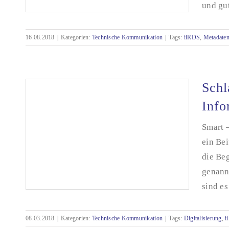
und gut
16.08.2018
|
Kategorien:
Technische Kommunikation
|
Tags:
iiRDS
,
Metadate
iiRDS-Version 1.0 – und wie geht’s weiter?
Schl
Info
Smart –
ein Bei
die Be
genann
sind es
08.03.2018
|
Kategorien:
Technische Kommunikation
|
Tags:
Digitalisierung
,
i