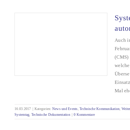
Syst
auto
Auch i
Februa
(CMS) 
welchen
Überse
Einsatz
Mal ehe
Systemtag: Technische Dokumentation
16.03.2017
|
Kategorien:
News und Events
,
Technische Kommunikation
,
Weite
automatisiert – die 3.
Systemtag
,
Technische Dokumentation
|
0 Kommentare