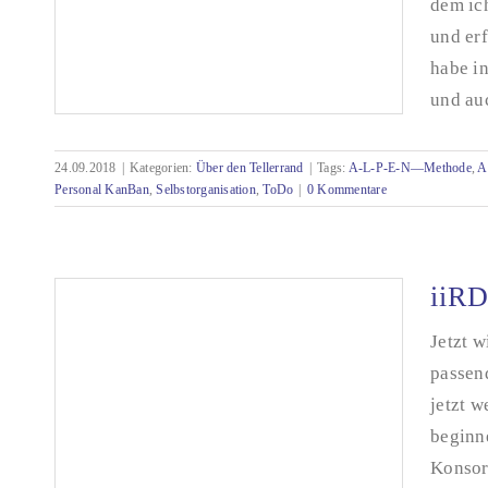
dem ich
und er
habe i
und auc
24.09.2018
|
Kategorien:
Über den Tellerrand
|
Tags:
A-L-P-E-N—Methode
,
A
Personal KanBan
,
Selbstorganisation
,
ToDo
|
0 Kommentare
Möglichkeiten der Selbstorganisation
iiRD
Jetzt 
passend
jetzt w
beginne
Konsor