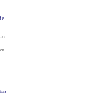
ie
ler
nen
lesen