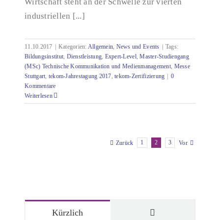
Wirtschaft steht an der Schwelle zur vierten
industriellen [...]
11.10.2017
|
Kategorien:
Allgemein
,
News und Events
|
Tags:
Bildungsinstitut
,
Dienstleistung
,
Expert-Level
,
Master-Studiengang
(MSc) Technische Kommunikation und Medienmanagement
,
Messe
Stuttgart
,
tekom-Jahrestagung 2017
,
tekom-Zertifizierung
|
0
Kommentare
Weiterlesen
1
2
3
Zurück
Vor
Kommentare
Kürzlich