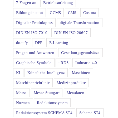
7 Fragen an
Betriebsanleitung
Bildungsinstitut
CCMS
CMS
Cosima
Digitaler Produktpass
digitale Transformation
DIN EN ISO 7010
DIN EN ISO 20607
docufy
DPP
E-Learning
Fragen und Antworten
Gestaltungsgrundsätze
Graphische Symbole
iiRDS
Industrie 4.0
KI
Künstliche Intelligenz
Maschinen
Maschinenrichtlinie
Medizinprodukte
Messe
Messe Stuttgart
Metadaten
Normen
Redaktionssystem
Redaktionssystem SCHEMA ST4
Schema ST4