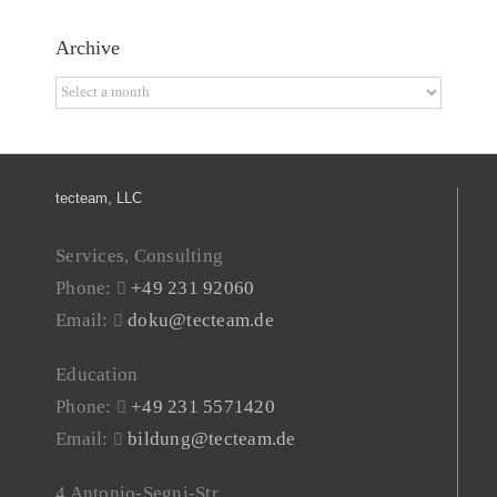
Archive
Archive
tecteam, LLC
Services, Consulting
Phone:
+49 231 92060
Email:
doku@tecteam.de
Education
Phone:
+49 231 5571420
Email:
bildung@tecteam.de
4 Antonio-Segni-Str.