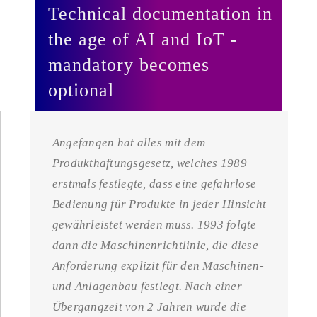
Technical documentation in
the age of AI and IoT -
mandatory becomes
optional
Angefangen hat alles mit dem
Produkthaftungsgesetz, welches 1989
erstmals festlegte, dass eine gefahrlose
Bedienung für Produkte in jeder Hinsicht
gewährleistet werden muss. 1993 folgte
dann die Maschinenrichtlinie, die diese
Anforderung explizit für den Maschinen-
und Anlagenbau festlegt. Nach einer
Übergangzeit von 2 Jahren wurde die