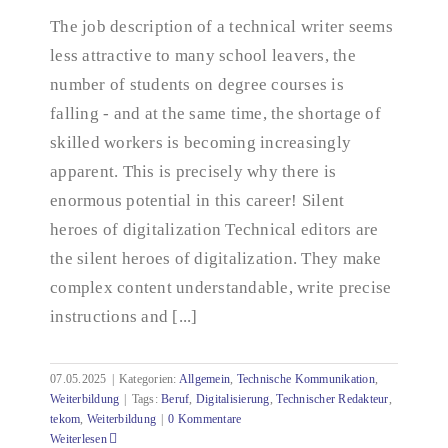
The job description of a technical writer seems
Ich werde Technischer Redakteur – Jetzt erst recht!
less attractive to many school leavers, the
number of students on degree courses is
falling - and at the same time, the shortage of
skilled workers is becoming increasingly
apparent. This is precisely why there is
enormous potential in this career! Silent
heroes of digitalization Technical editors are
the silent heroes of digitalization. They make
complex content understandable, write precise
instructions and [...]
07.05.2025
|
Kategorien:
Allgemein
,
Technische Kommunikation
,
Weiterbildung
|
Tags:
Beruf
,
Digitalisierung
,
Technischer Redakteur
,
tekom
,
Weiterbildung
|
0 Kommentare
Weiterlesen