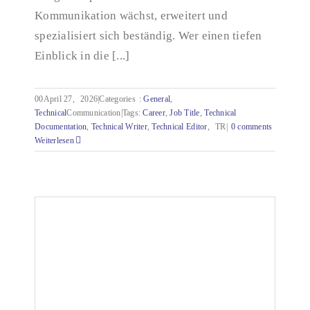
Kommunikation wächst, erweitert und
spezialisiert sich beständig. Wer einen tiefen
Einblick in die [...]
00April 27,
2026|Categories
:
General
,
Technical
Communication|Tags:
Career
,
Job Title
,
Technical
Documentation
,
Technical
Writer
,
Technical
Editor
,
TR|
0 comments
Weiterlesen