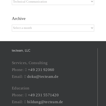
Categories
Archive
Archive
tecteam, LLC
Services, Consulting
Phone:
+49 231 92060
Email:
doku@tecteam.de
Education
Phone:
+49 231 5571420
Email:
bildung@tecteam.de