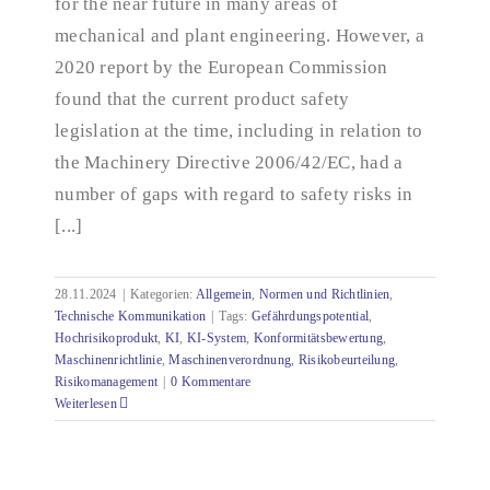
for the near future in many areas of
mechanical and plant engineering. However, a
2020 report by the European Commission
found that the current product safety
legislation at the time, including in relation to
the Machinery Directive 2006/42/EC, had a
number of gaps with regard to safety risks in
[...]
28.11.2024
|
Kategorien:
Allgemein
,
Normen und Richtlinien
,
Technische Kommunikation
|
Tags:
Gefährdungspotential
,
Hochrisikoprodukt
,
KI
,
KI-System
,
Konformitätsbewertung
,
Maschinenrichtlinie
,
Maschinenverordnung
,
Risikobeurteilung
,
Risikomanagement
|
0 Kommentare
Weiterlesen