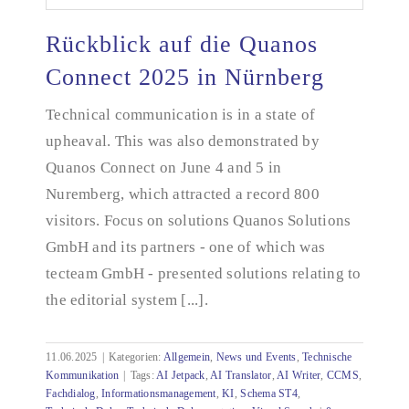
Rückblick auf die Quanos
Connect 2025 in Nürnberg
Rückblick auf die Quanos Connect 2025 in
Technical communication is in a state of
Nürnberg
upheaval. This was also demonstrated by
Quanos Connect on June 4 and 5 in
Nuremberg, which attracted a record 800
visitors. Focus on solutions Quanos Solutions
GmbH and its partners - one of which was
tecteam GmbH - presented solutions relating to
the editorial system [...].
11.06.2025
|
Kategorien:
Allgemein
,
News und Events
,
Technische
Kommunikation
|
Tags:
AI Jetpack
,
AI Translator
,
AI Writer
,
CCMS
,
Fachdialog
,
Informationsmanagement
,
KI
,
Schema ST4
,