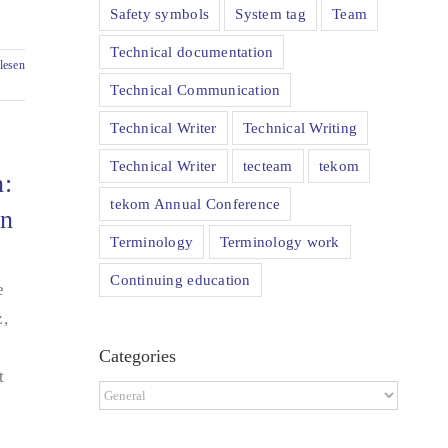
Safety symbols
System tag
Team
Technical documentation
lesen
Technical Communication
Technical Writer
Technical Writing
Technical Writer
tecteam
tekom
n:
tekom Annual Conference
en
Terminology
Terminology work
Continuing education
e
z,
Categories
t
Categories