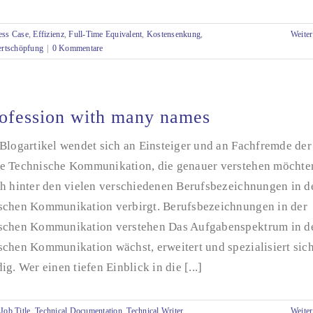
ess Case
,
Effizienz
,
Full-Time Equivalent
,
Kostensenkung
,
Weiter
rtschöpfung
|
0 Kommentare
ofession with many names
Blogartikel wendet sich an Einsteiger und an Fachfremde der
e Technische Kommunikation, die genauer verstehen möchte
ch hinter den vielen verschiedenen Berufsbezeichnungen in d
schen Kommunikation verbirgt. Berufsbezeichnungen in der
schen Kommunikation verstehen Das Aufgabenspektrum in d
schen Kommunikation wächst, erweitert und spezialisiert sic
ig. Wer einen tiefen Einblick in die [...]
,
Job Title
,
Technical Documentation
,
Technical
Writer
,
Weiter