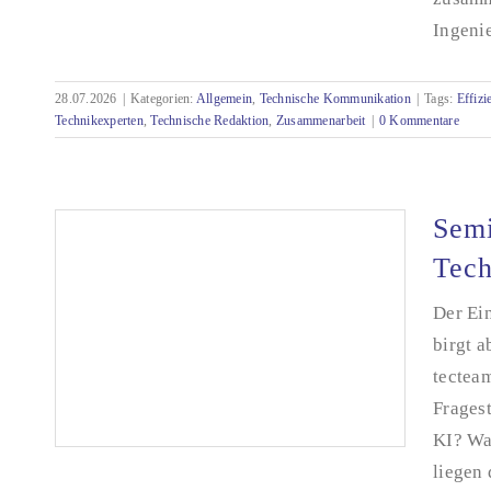
Ingenie
Effiziente Zusammenarbeit mit der
Technischen Redaktion
28.07.2026
|
Kategorien:
Allgemein
,
Technische Kommunikation
|
Tags:
Effizi
Technikexperten
,
Technische Redaktion
,
Zusammenarbeit
|
0 Kommentare
Semi
Tech
Der Ein
birgt a
tectea
Frages
KI? Wa
liegen 