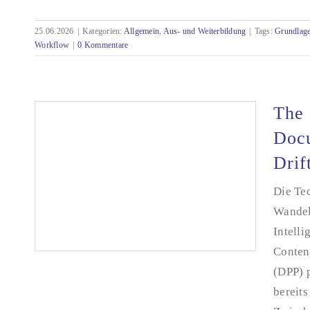
25.06.2026
|
Kategorien:
Allgemein
,
Aus- und Weiterbildung
|
Tags:
Grundlag
Seminar: Künstliche Intelligenz (KI) für die
Workflow
|
0 Kommentare
Technische Redaktion
The 
Docu
Drif
Die Te
Wandel
Intelli
Conten
(DPP) p
bereits