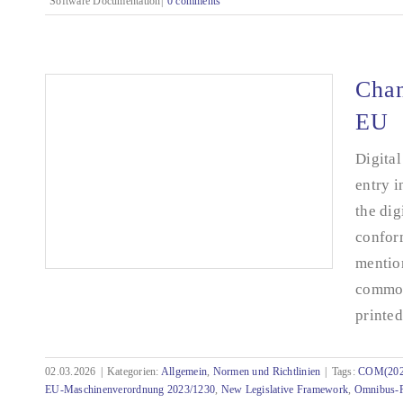
Software Documentation|
0 comments
Chan
EU
Digital
entry 
the dig
conform
mention
common
printed
Changes to Publication Requirements in the
02.03.2026
|
Kategorien:
Allgemein
,
Normen und Richtlinien
|
Tags:
COM(202
EU
EU-Maschinenverordnung 2023/1230
,
New Legislative Framework
,
Omnibus-P