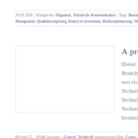
Technische Dokumentation sichtbar machen:
20.05.2026
|
Kategorien:
Allgemein
,
Technische Kommunikation
|
Tags:
Busin
Argumente, die Ihr Management überzeugen
Management
,
Qualitätssteigerung
,
Return of investment
,
Risikominimierung
,
We
A pr
Dieser 
Branch
was si
Techni
Techni
Techni
beständ
00April 27,
2026|Categories
:
General
,
Technical
Communication|Tags:
Career