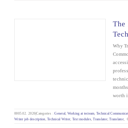
The 
Tec
Why Tr
Common
accessi
profess
technic
months 
worth it
The Bridge Between Language and
0005.02.
2026|Categories
:
General
,
Working at tecteam
,
Technical Communica
Technology
Writer job description
,
Technical Writer
,
Text modules
,
Translator
,
Translator
,
C