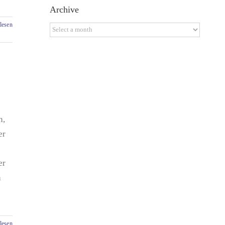
Archive
lesen
Archive
n,
er
er
h
lesen