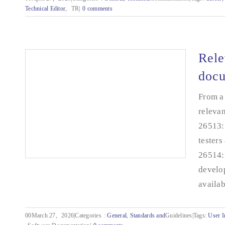
Technical
Editor
,
TR|
0 comments
A profession with many names
Rele
docu
From a 
relevan
26513:
testers
26514:
develop
availabl
Relevant standards for software documentation
00March 27,
2026|Categories
:
General
,
Standards and
Guidelines|Tags:
User I