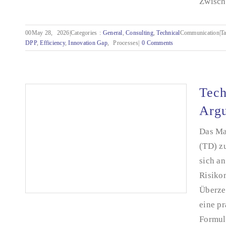
Zwische
The Innovation Gap in Technical
Documentation: When Progress and Reality
Drift Apart
00May 28,
2026|Categories
:
General
,
Consulting
,
Technical
Communication|T
DPP
,
Efficiency
,
Innovation
Gap
,
Processes|
0 Comments
Tech
Argu
Das Ma
(TD) zu
sich an
Risiko
Überzeu
eine p
Formuli