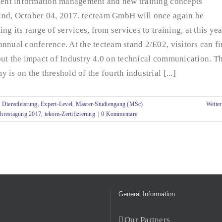
igent information management and new training concepts
nd, October 04, 2017. tecteam GmbH will once again be
ing its range of services, from services to training, at this yea
nnual conference. At the tecteam stand 2/E02, visitors can f
ut the impact of Industry 4.0 on technical communication. T
 is on the threshold of the fourth industrial [...]
,
Dienstleistung
,
Expert-Level
,
Master-Studiengang (MSc)
Weiter
hrestagung 2017
,
tekom-Zertifizierung
|
0 Kommentare
General Information
s
Our Partners