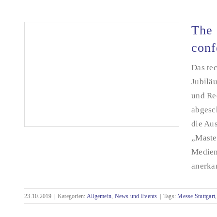
Vorträge tekom-Jahrestagung 2019
The 
conf
Das tec
Jubilä
und Re
abgesc
die Au
„Maste
Medien
anerka
The countdown to the tekom annual
conference 2019 is on!
23.10.2019
|
Kategorien:
Allgemein
,
News und Events
|
Tags:
Messe Stuttgart