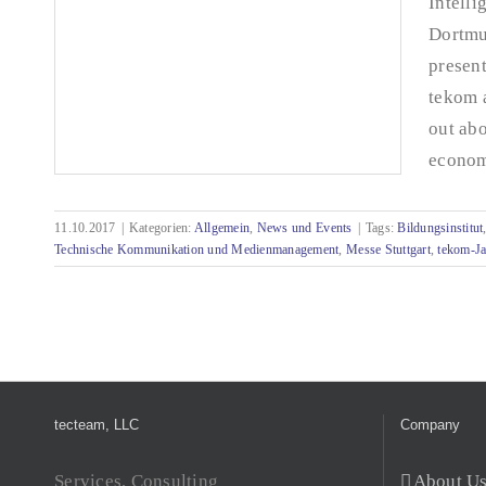
Intell
Dortmu
present
tekom a
out abo
economy
11.10.2017
|
Kategorien:
Allgemein
,
News und Events
|
Tags:
Bildungsinstitut
Technische Kommunikation und Medienmanagement
,
Messe Stuttgart
,
tekom-Ja
Press release - October 2017
tecteam, LLC
Company
Services, Consulting
About U