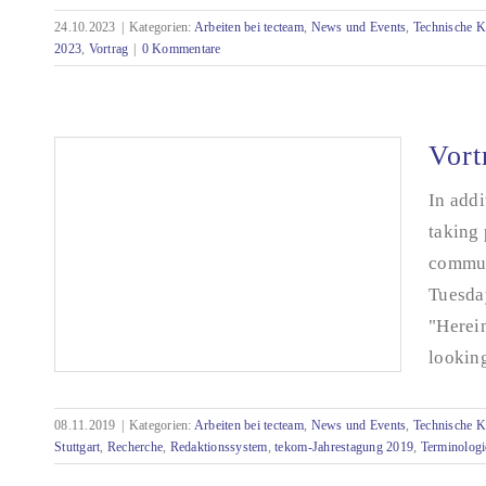
24.10.2023
|
Kategorien:
Arbeiten bei tecteam
,
News und Events
,
Technische 
2023
,
Vortrag
|
0 Kommentare
Vort
In addi
taking 
communi
Tuesday
"Herein
looking
08.11.2019
|
Kategorien:
Arbeiten bei tecteam
,
News und Events
,
Technische 
Stuttgart
,
Recherche
,
Redaktionssystem
,
tekom-Jahrestagung 2019
,
Terminologi