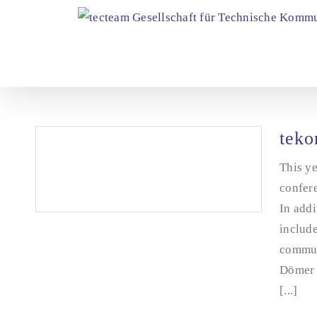
Skip
to
content
teko
This ye
confere
In addi
include
commun
tekom Annual Conference 2023
Dömer 
[...]