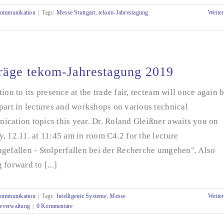
Kommunikation
|
Tags:
Messe Stuttgart
,
tekom-Jahrestagung
Weiter
räge tekom-Jahrestagung 2019
tion to its presence at the trade fair, tecteam will once again 
part in lectures and workshops on various technical
cation topics this year. Dr. Roland Gleißner awaits you on
, 12.11. at 11:45 am in room C4.2 for the lecture
gefallen - Stolperfallen bei der Recherche umgehen". Also
 forward to [...]
Kommunikation
|
Tags:
Intelligente Systeme
,
Messe
Weiter
everwaltung
|
0 Kommentare