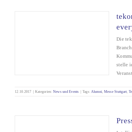
teko
ever
Die tek
Branche
Kommun
stelle 
Veranst
12.10.2017
|
Kategorien:
News und Events
|
Tags:
Alumni
,
Messe Stuttgart
,
T
tekom-Tagung 2017: Same procedure as
every/last year?
Pres