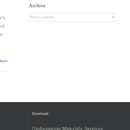
Archive
Archive
r's
ind
he
lesen
Download
Information Materials: Services